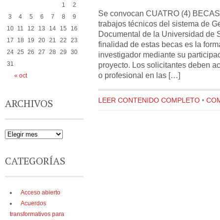
1
2
Se convocan CUATRO (4) BECAS pa
3
4
5
6
7
8
9
trabajos técnicos del sistema de G
10
11
12
13
14
15
16
Documental de la Universidad de
17
18
19
20
21
22
23
finalidad de estas becas es la for
24
25
26
27
28
29
30
investigador mediante su participa
proyecto. Los solicitantes deben a
31
o profesional en las […]
« oct
LEER CONTENIDO COMPLETO
•
COM
ARCHIVOS
CATEGORÍAS
Acceso abierto
Acuerdos
transformativos para