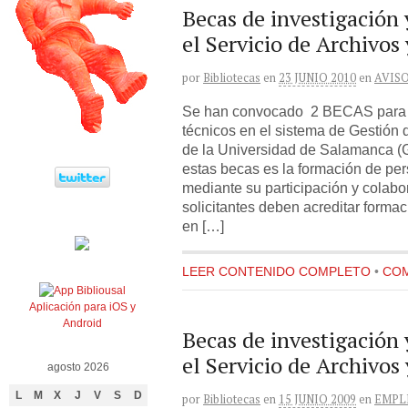
Becas de investigación 
el Servicio de Archivos 
por
Bibliotecas
en
23 JUNIO 2010
en
AVIS
Se han convocado 2 BECAS para la
técnicos en el sistema de Gestión
de la Universidad de Salamanca (
estas becas es la formación de per
mediante su participación y colabo
solicitantes deben acreditar forma
en […]
LEER CONTENIDO COMPLETO
•
COM
Aplicación para iOS y
Android
Becas de investigación 
el Servicio de Archivos 
agosto 2026
L
M
X
J
V
S
D
por
Bibliotecas
en
15 JUNIO 2009
en
EMPL