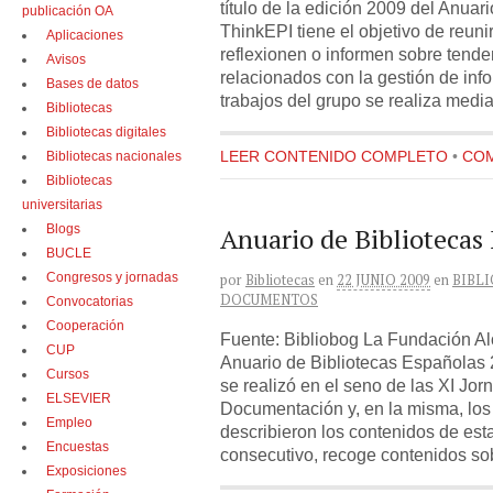
título de la edición 2009 del Anuar
publicación OA
ThinkEPI tiene el objetivo de reuni
Aplicaciones
reflexionen o informen sobre tend
Avisos
relacionados con la gestión de info
Bases de datos
trabajos del grupo se realiza median
Bibliotecas
Bibliotecas digitales
LEER CONTENIDO COMPLETO
•
COM
Bibliotecas nacionales
Bibliotecas
universitarias
Anuario de Bibliotecas
Blogs
BUCLE
Congresos y jornadas
por
Bibliotecas
en
22 JUNIO 2009
en
BIBL
DOCUMENTOS
Convocatorias
Cooperación
Fuente: Bibliobog La Fundación Al
CUP
Anuario de Bibliotecas Españolas 2
Cursos
se realizó en el seno de las XI Jo
ELSEVIER
Documentación y, en la misma, los
Empleo
describieron los contenidos de es
Encuestas
consecutivo, recoge contenidos sob
Exposiciones