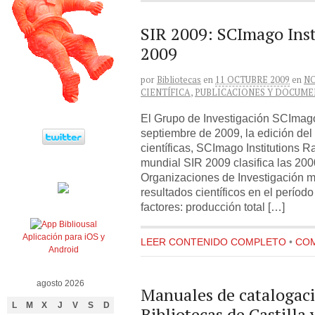
SIR 2009: SCImago Inst
2009
por
Bibliotecas
en
11 OCTUBRE 2009
en
N
CIENTÍFICA
,
PUBLICACIONES Y DOCUM
El Grupo de Investigación SCImago
septiembre de 2009, la edición del 
científicas, SCImago Institutions R
mundial SIR 2009 clasifica las 200
Organizaciones de Investigación m
resultados científicos en el períod
factores: producción total […]
Aplicación para iOS y
LEER CONTENIDO COMPLETO
•
COM
Android
agosto 2026
Manuales de catalogaci
L
M
X
J
V
S
D
Bibliotecas de Castilla