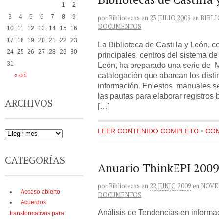
1
2
3
4
5
6
7
8
9
por
Bibliotecas
en
23 JULIO 2009
en
BIBL
DOCUMENTOS
10
11
12
13
14
15
16
17
18
19
20
21
22
23
La Biblioteca de Castilla y León, c
24
25
26
27
28
29
30
principales centros del sistema de 
31
León, ha preparado una serie de 
catalogación que abarcan los disti
« oct
información. En estos manuales se
las pautas para elaborar registros 
ARCHIVOS
[…]
LEER CONTENIDO COMPLETO
•
COM
CATEGORÍAS
Anuario ThinkEPI 2009
por
Bibliotecas
en
22 JUNIO 2009
en
NOVE
Acceso abierto
DOCUMENTOS
Acuerdos
Análisis de Tendencias en informa
transformativos para