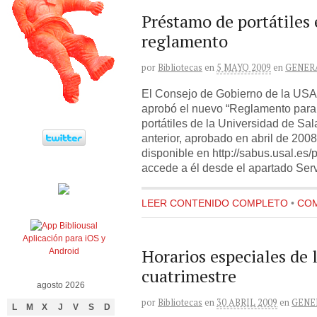
Préstamo de portátiles
reglamento
por
Bibliotecas
en
5 MAYO 2009
en
GENER
El Consejo de Gobierno de la USA
aprobó el nuevo “Reglamento para
portátiles de la Universidad de Sal
anterior, aprobado en abril de 200
disponible en http://sabus.usal.es
accede a él desde el apartado Serv
LEER CONTENIDO COMPLETO
•
COM
Aplicación para iOS y
Horarios especiales de l
Android
cuatrimestre
agosto 2026
por
Bibliotecas
en
30 ABRIL 2009
en
GENE
L
M
X
J
V
S
D