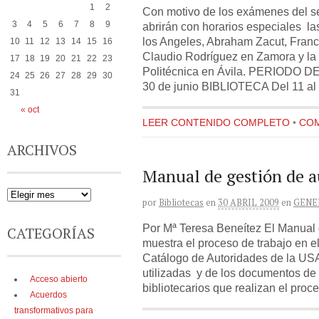
1
2
Con motivo de los exámenes del s
3
4
5
6
7
8
9
abrirán con horarios especiales la
los Angeles, Abraham Zacut, Franc
10
11
12
13
14
15
16
Claudio Rodríguez en Zamora y la 
17
18
19
20
21
22
23
Politécnica en Ávila. PERIODO 
24
25
26
27
28
29
30
30 de junio BIBLIOTECA Del 11 al
31
« oct
LEER CONTENIDO COMPLETO
•
COM
ARCHIVOS
Manual de gestión de a
por
Bibliotecas
en
30 ABRIL 2009
en
GENE
Por Mª Teresa Beneítez El Manual 
CATEGORÍAS
muestra el proceso de trabajo en el
Catálogo de Autoridades de la US
utilizadas y de los documentos de 
Acceso abierto
bibliotecarios que realizan el proc
Acuerdos
transformativos para