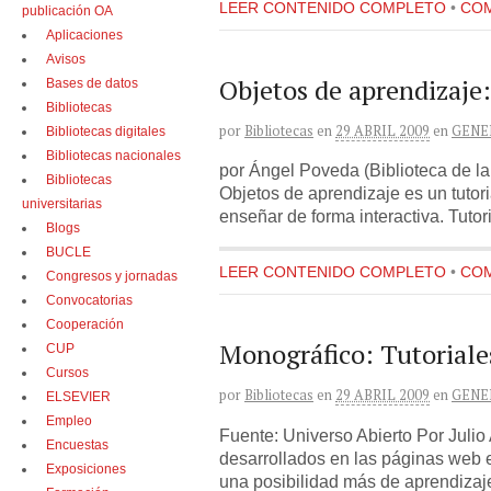
LEER CONTENIDO COMPLETO
•
COM
publicación OA
Aplicaciones
Avisos
Objetos de aprendizaje:
Bases de datos
Bibliotecas
por
Bibliotecas
en
29 ABRIL 2009
en
GENE
Bibliotecas digitales
Bibliotecas nacionales
por Ángel Poveda (Biblioteca de la
Bibliotecas
Objetos de aprendizaje es un tutor
universitarias
enseñar de forma interactiva. Tutor
Blogs
BUCLE
LEER CONTENIDO COMPLETO
•
COM
Congresos y jornadas
Convocatorias
Cooperación
Monográfico: Tutoriale
CUP
Cursos
por
Bibliotecas
en
29 ABRIL 2009
en
GENE
ELSEVIER
Empleo
Fuente: Universo Abierto Por Julio 
Encuestas
desarrollados en las páginas web e
Exposiciones
una posibilidad más de aprendizaj