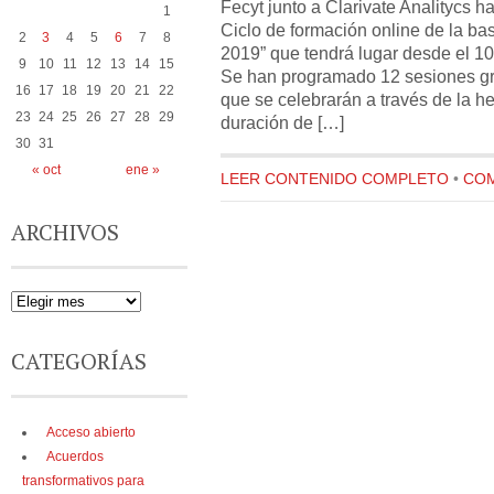
Fecyt junto a Clarivate Analitycs 
1
Ciclo de formación online de la b
2
3
4
5
6
7
8
2019” que tendrá lugar desde el 10
9
10
11
12
13
14
15
Se han programado 12 sesiones gra
16
17
18
19
20
21
22
que se celebrarán a través de la 
23
24
25
26
27
28
29
duración de […]
30
31
« oct
ene »
LEER CONTENIDO COMPLETO
•
COM
ARCHIVOS
CATEGORÍAS
Acceso abierto
Acuerdos
transformativos para