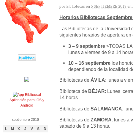
por
Bibliotecas
en
5 SEPTIEMBRE 2018
en
Horarios Bibliotecas Septiembre
Las Bibliotecas de la Universidad
siguientes horarios de apertura en
3 – 9 septiembre
>TODAS LA
lunes a viernes de 9 a 14 hora
10 – 16 septiembre
los horari
dependiendo de la localidad de
Bibliotecas de
ÁVILA
: lunes a vie
Biblioteca de
BÉJAR
: Lunes cerr
14 horas
Aplicación para iOS y
Android
Bibliotecas de
SALAMANCA
: lun
Bibliotecas de
ZAMORA
: lunes a 
septiembre 2018
sábado de 9 a 13 horas.
L
M
X
J
V
S
D