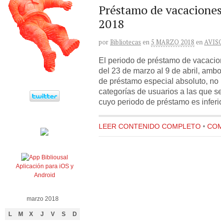
Préstamo de vacacione
2018
por
Bibliotecas
en
5 MARZO 2018
en
AVIS
El periodo de préstamo de vacaci
del 23 de marzo al 9 de abril, ambo
de préstamo especial absoluto, no
categorías de usuarios a las que se
cuyo periodo de préstamo es inferi
LEER CONTENIDO COMPLETO
•
COM
Aplicación para iOS y
Android
marzo 2018
L
M
X
J
V
S
D