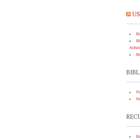
US
Bi
B
Activi
Bi
BIBL
Po
Re
REC
Ba