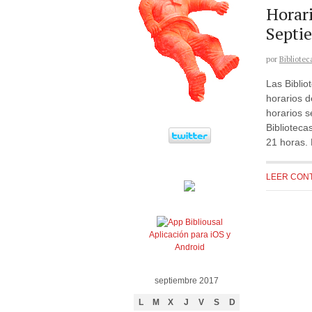
Horari
Septi
por
Bibliotec
Las Biblio
horarios d
horarios s
Biblioteca
21 horas. 
LEER CON
Aplicación para iOS y
Android
septiembre 2017
L
M
X
J
V
S
D