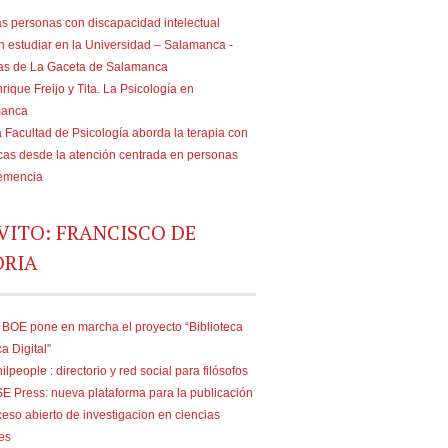
s personas con discapacidad intelectual
n estudiar en la Universidad – Salamanca -
ias de La Gaceta de Salamanca
rique Freijo y Tita. La Psicología en
manca
 Facultad de Psicología aborda la terapia con
as desde la atención centrada en personas
emencia
VITO: FRANCISCO DE
ORIA
 BOE pone en marcha el proyecto “Biblioteca
ca Digital”
ilpeople : directorio y red social para filósofos
E Press: nueva plataforma para la publicación
eso abierto de investigacion en ciencias
es