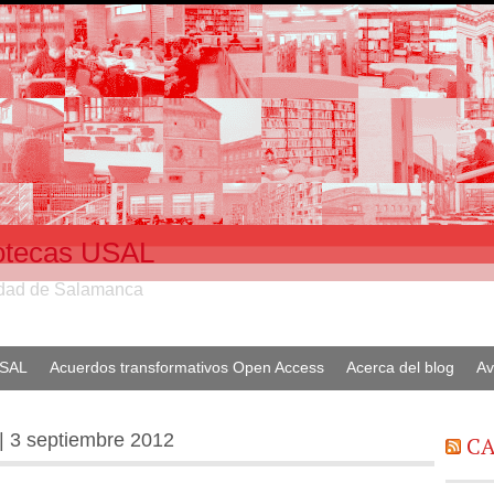
liotecas USAL
sidad de Salamanca
USAL
Acuerdos transformativos Open Access
Acerca del blog
Av
 | 3 septiembre 2012
CA