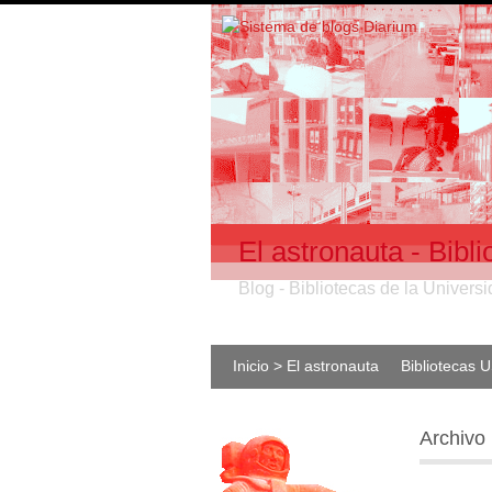
El astronauta - Bib
Blog - Bibliotecas de la Univer
Inicio > El astronauta
Bibliotecas 
Archivo