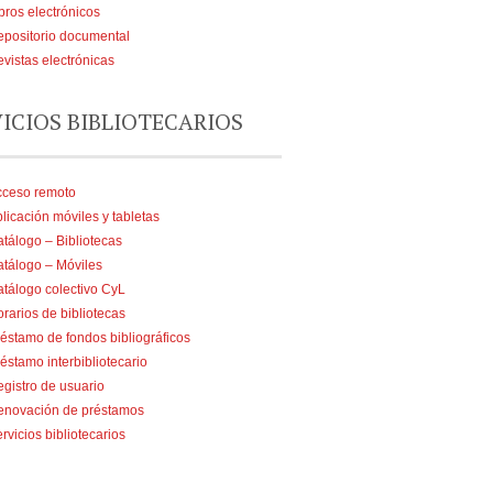
bros electrónicos
positorio documental
vistas electrónicas
VICIOS BIBLIOTECARIOS
cceso remoto
licación móviles y tabletas
tálogo – Bibliotecas
tálogo – Móviles
tálogo colectivo CyL
rarios de bibliotecas
éstamo de fondos bibliográficos
éstamo interbibliotecario
gistro de usuario
enovación de préstamos
rvicios bibliotecarios