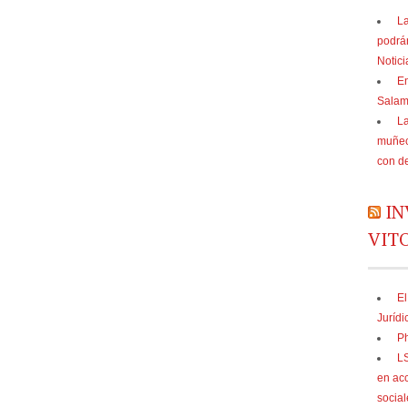
La
podrá
Notic
En
Sala
La
muñec
con d
IN
VIT
El
Jurídi
Ph
LS
en acc
social