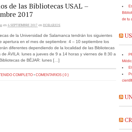
os de las Bibliotecas USAL –
Es
embre 2017
Biblio
de tu 
as
en
6 SEPTIEMBRE 2017
en
HORARIOS
US
tecas de la Universidad de Salamanca tendrán los siguientes
e apertura en el mes de septiembre: 4 – 10 septiembre los
erán diferentes dependiendo de la localidad de las Bibliotecas
s de ÁVILA: lunes a jueves de 9 a 14 horas y viernes de 8:30 a
PR
Bibliotecas de BÉJAR: lunes […]
Médic
El
Po
TENIDO COMPLETO
•
COMENTARIOS { 0 }
cientí
UN
CR