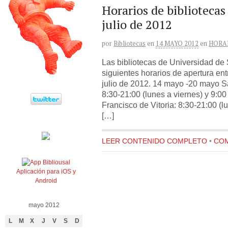
Horarios de bibliotecas
julio de 2012
por
Bibliotecas
en
14 MAYO 2012
en
HORA
Las bibliotecas de Universidad de
siguientes horarios de apertura ent
julio de 2012. 14 mayo -20 mayo S
8:30-21:00 (lunes a viernes) y 9:0
Francisco de Vitoria: 8:30-21:00 (l
[…]
LEER CONTENIDO COMPLETO
•
COM
Aplicación para iOS y
Android
mayo 2012
L
M
X
J
V
S
D