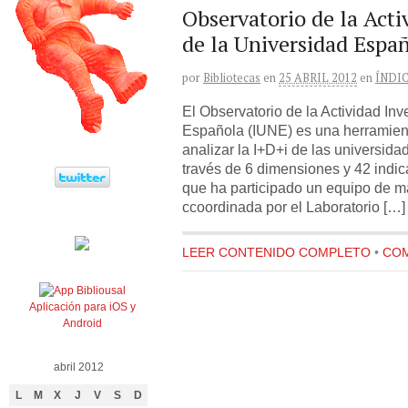
Observatorio de la Acti
de la Universidad Espa
por
Bibliotecas
en
25 ABRIL 2012
en
ÍNDI
El Observatorio de la Actividad In
Española (IUNE) es una herramien
analizar la I+D+i de las universida
través de 6 dimensiones y 42 indica
que ha participado un equipo de m
ccoordinada por el Laboratorio […]
LEER CONTENIDO COMPLETO
•
COM
Aplicación para iOS y
Android
abril 2012
L
M
X
J
V
S
D