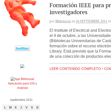
Formación IEEE para pr
investigadores
por
Bibliotecas
en
26 SEPTIEMBRE 2011
e
El Institute of Electrical and Elect
el 4 de octubre, a las Universida
(Bibliotecas Universitarias de Cast
formación sobre el recurso electró
Library. Está previsto que la Forma
de una colección de productos elec
LEER CONTENIDO COMPLETO
•
COM
Aplicación para iOS y
Android
septiembre 2011
L
M
X
J
V
S
D