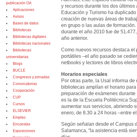
publicación OA
y recursos durante los dos últimos 
Aplicaciones
Educación y Turismo ha duplicado 
Avisos
creación de nuevas áreas de trabaj
Bases de datos
en grupo o las aulas de formación. 
Bibliotecas
durante el año 2010 fue de 51.477,
Bibliotecas digitales
año anterior.
Bibliotecas nacionales
Como nuevos recursos destaca el
Bibliotecas
portátiles –el año pasado se cedie
universitarias
netbooks y lectores de libros electr
Blogs
BUCLE
Horarios especiales
Congresos y jornadas
Por otras parte, la Usal informa d
Convocatorias
bibliotecas amplían el horario para f
Cooperación
preparación de exámenes durante 
CUP
es la de la Escuela Politécnica Su
Cursos
aumentar sus servicios, abriendo su
ELSEVIER
enero, de 8.30 a 24 horas –entre el
Empleo
Según señalan desde el Campus de
Encuestas
Salamanca, “la asistencia está sie
Exposiciones
días.