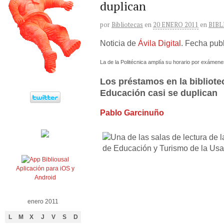
duplican
por
Bibliotecas
en
20 ENERO 2011
en
BIBL
Noticia de
Ávila Digital
. Fecha pub
La de la Politécnica amplía su horario por exámene
Los préstamos en la bibliote
Educación casi se duplican
Pablo Garcinuño
Aplicación para iOS y
Android
enero 2011
L
M
X
J
V
S
D