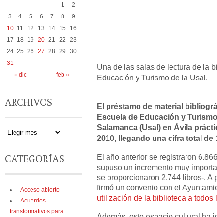
1
2
3
4
5
6
7
8
9
10
11
12
13
14
15
16
17
18
19
20
21
22
23
24
25
26
27
28
29
30
31
Una de las salas de lectura de la b
« dic
feb »
Educación y Turismo de la Usal.
ARCHIVOS
El préstamo de material bibliográf
Escuela de Educación y Turismo
Salamanca (Usal) en Ávila práct
2010, llegando una cifra total de 
CATEGORÍAS
El año anterior se registraron 6.8
supuso un incremento muy importa
se proporcionaron 2.744 libros-. A 
firmó un convenio con el Ayuntami
Acceso abierto
utilización de la biblioteca a todos
Acuerdos
transformativos para
Además, este espacio cultural ha 