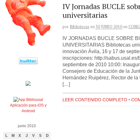
IV Jornadas BUCLE sobr
universitarias
por
Bibliotecas
en
30 JUNIO 2010
en
CONG
IV JORNADAS BUCLE SOBRE B
UNIVERSITARIAS Bibliotecas unive
innovación Ávila, 16 y 17 de sept
inscripciones: http://sabus.usal
septiembre de 2010 10:00: Inaugu
Consejero de Educación de la Junt
Hernández Ruipérez, Rector de la
[…]
LEER CONTENIDO COMPLETO
•
COM
Aplicación para iOS y
Android
junio 2010
L
M
X
J
V
S
D