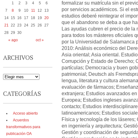
formalizar su matrícula sin el prev
1
2
3
4
5
6
por servicios académicos. Si el e
7
8
9
10
11
12
13
estudios deberé reintegrar el import
14
15
16
17
18
19
20
que el abandono se deba a que ha 
21
22
23
24
25
26
27
Las ayudas cubren el precio de la 
28
29
30
para todos los másteres oficiales q
« ago
oct »
por la Universidad de Salamanca 
2010: Análisis económico del Derec
Asia oriental; Asia oriental. Estudi
ARCHIVOS
Corrupción y Estado de Derecho; C
partículas; Democracia y buen gob
patrimonial; Deutsch als Fremdspra
lengua, literatura y cultura aleman
evaluación de fármacos; Enseñan
CATEGORÍAS
extranjera; Estudios avanzados en f
Europea; Estudios ingleses avanza
contacto; Estudios interdisciplinar
latinoamericanos; Estudios sociale
Acceso abierto
Física y tecnología de los láseres;
Acuerdos
en ingeniería y arquitectura; Gesti
transformativos para
Gestión y coordinación de segurid
publicación OA