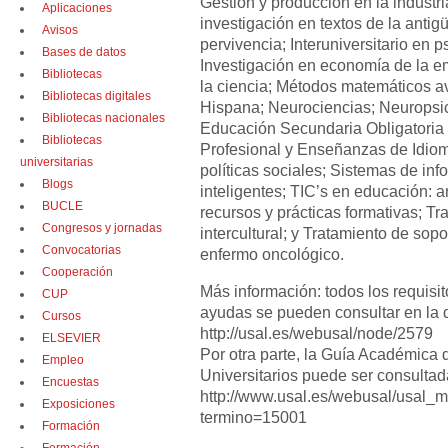
Gestión y producción en la industri
Aplicaciones
investigación en textos de la antig
Avisos
pervivencia; Interuniversitario en p
Bases de datos
Investigación en economía de la em
Bibliotecas
la ciencia; Métodos matemáticos a
Bibliotecas digitales
Hispana; Neurociencias; Neuropsic
Bibliotecas nacionales
Educación Secundaria Obligatoria 
Bibliotecas
Profesional y Enseñanzas de Idiom
universitarias
políticas sociales; Sistemas de inf
Blogs
inteligentes; TIC’s en educación: a
BUCLE
recursos y prácticas formativas; T
Congresos y jornadas
intercultural; y Tratamiento de sopo
Convocatorias
enfermo oncológico.
Cooperación
Más información: todos los requisit
CUP
ayudas se pueden consultar en la d
Cursos
http://usal.es/webusal/node/2579
ELSEVIER
Por otra parte, la Guía Académica
Empleo
Universitarios puede ser consultad
Encuestas
http://www.usal.es/webusal/usal_m
Exposiciones
termino=15001
Formación