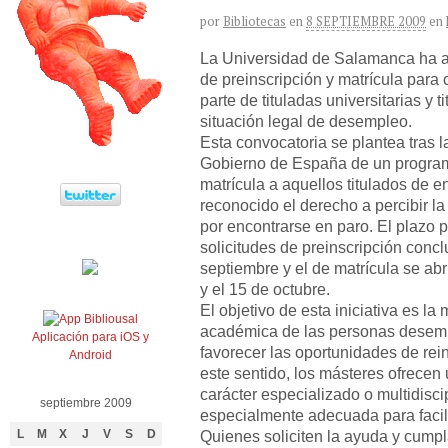
por
Bibliotecas
en
8 SEPTIEMBRE 2009
en
La Universidad de Salamanca ha a
de preinscripción y matrícula para c
parte de tituladas universitarias y t
situación legal de desempleo.
Esta convocatoria se plantea tras l
Gobierno de España de un program
matrícula a aquellos titulados de e
reconocido el derecho a percibir l
por encontrarse en paro. El plazo 
solicitudes de preinscripción conc
septiembre y el de matrícula se abr
y el 15 de octubre.
El objetivo de esta iniciativa es la
académica de las personas desempl
Aplicación para iOS y
favorecer las oportunidades de rei
Android
este sentido, los másteres ofrece
carácter especializado o multidiscip
septiembre 2009
especialmente adecuada para facilit
Quienes soliciten la ayuda y cumpl
L
M
X
J
V
S
D