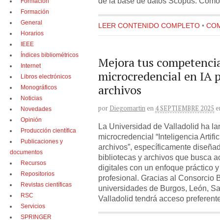
de la base de datos Scopus. Como
Formación
Formación
General
LEER CONTENIDO COMPLETO
•
COM
Horarios
IEEE
Índices bibliométricos
Mejora tus competencias
Internet
microcredencial en IA p
Libros electrónicos
archivos
Monográficos
Noticias
por
Diegomartin
en
4 SEPTIEMBRE 2025
e
Novedades
Opinión
La Universidad de Valladolid ha la
Producción científica
microcredencial “Inteligencia Artific
Publicaciones y
archivos”, específicamente diseñad
documentos
bibliotecas y archivos que busca a
Recursos
digitales con un enfoque práctico 
Repositorios
profesional. Gracias al Consorcio 
Revistas científicas
universidades de Burgos, León, S
RSC
Valladolid tendrá acceso preferent
Servicios
SPRINGER