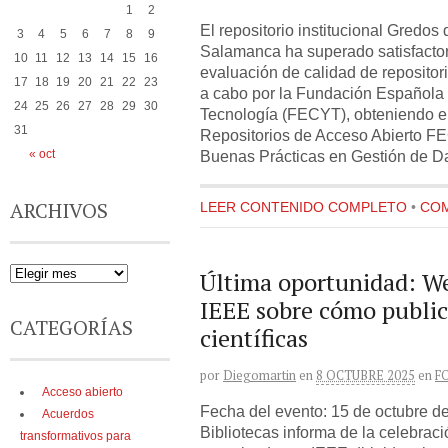
1
2
El repositorio institucional Gredos
3
4
5
6
7
8
9
Salamanca ha superado satisfacto
10
11
12
13
14
15
16
evaluación de calidad de repositor
17
18
19
20
21
22
23
a cabo por la Fundación Española p
24
25
26
27
28
29
30
Tecnología (FECYT), obteniendo el
31
Repositorios de Acceso Abierto F
Buenas Prácticas en Gestión de Da
« oct
ARCHIVOS
LEER CONTENIDO COMPLETO
•
COM
Última oportunidad: We
IEEE sobre cómo publica
CATEGORÍAS
científicas
por
Diegomartin
en
8 OCTUBRE 2025
en
F
Acceso abierto
Fecha del evento: 15 de octubre de
Acuerdos
Bibliotecas informa de la celebraci
transformativos para