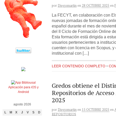
por
Diegomartin
en
28 OCTUBRE 2025
en
La FECYT, en colaboración con El
nuevas jornadas de formación onlin
español durante el mes de noviemb
del II Ciclo de Formación Online d
Esta formación está dirigida a estu
usuarios pertenecientes a instituc
cuenten con licencia en Scopus, y
institucional con […]
LEER CONTENIDO COMPLETO
•
COM
Gredos obtiene el Disti
Aplicación para iOS y
Repositorios de Acceso
Android
2025
agosto 2026
por
Diegomartin
en
15 OCTUBRE 2025
en
L
M
X
J
V
S
D
REPOSITORIOS