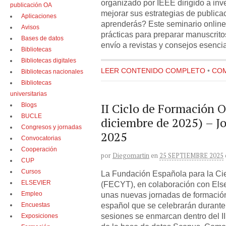
organizado por IEEE dirigido a in
publicación OA
mejorar sus estrategias de publicac
Aplicaciones
aprenderás? Este seminario onlin
Avisos
prácticas para preparar manuscrito
Bases de datos
envío a revistas y consejos esenci
Bibliotecas
Bibliotecas digitales
LEER CONTENIDO COMPLETO
•
COM
Bibliotecas nacionales
Bibliotecas
universitarias
II Ciclo de Formación O
Blogs
BUCLE
diciembre de 2025) – J
Congresos y jornadas
2025
Convocatorias
Cooperación
por
Diegomartin
en
25 SEPTIEMBRE 2025
CUP
Cursos
La Fundación Española para la Cie
ELSEVIER
(FECYT), en colaboración con Else
Empleo
unas nuevas jornadas de formación 
español que se celebrarán durante
Encuestas
sesiones se enmarcan dentro del I
Exposiciones