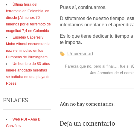
Última hora del
Pues sí, continuamos.
terremoto en Colombia, en
directo | Al menos 70
Disfrutamos de nuestro tiempo, e
intentamos orientar en el aprendiz
muertos por el terremoto de
magnitud 7,4 en Colombia
Es lo que tiene dedicar tu tiempo a
Eusebio Cáceres y
te importa.
Moha Attaoui encuentran la
paz y el impulso en los
Universidad
Europeos de Birmingham
Un hombre de 83 años
←
Parecía que no, pero al final,… fue si ¡Q
muere ahogado mientras
4as Jornadas de eLearnin
se bañaba en una playa de
Roses
ENLACES
Aún no hay comentarios.
Web PDI – Ana B.
Deja un comentario
González