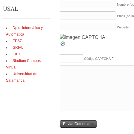
Nombre
(ob
USAL
Email (no s
Website
Dpto. Informática y
Automática
EPSZ
GRIAL
IUCE
*
Código CAPTCHA
Studium Campus
Virtual
Universidad de
Salamanca