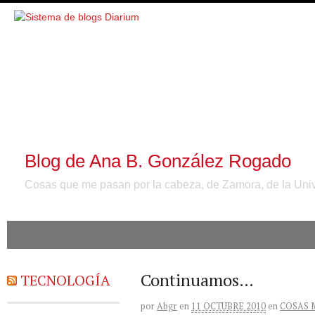
Blog de Ana B. González Rogado
Cosas que me pasan por la cabeza, de Zamora, de la Unive
Continuamos…
TECNOLOGÍA
por
Abgr
en
11 OCTUBRE 2010
en
COSAS 