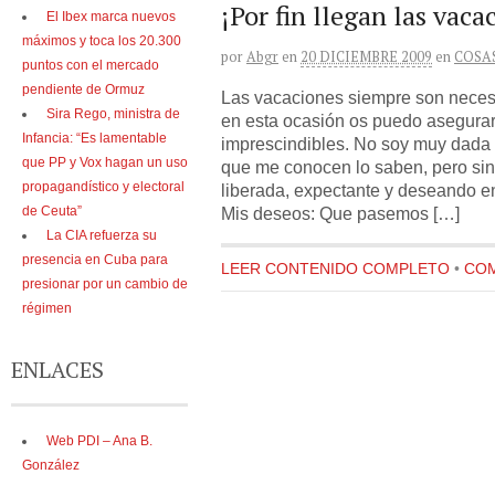
¡Por fin llegan las vaca
El Ibex marca nuevos
máximos y toca los 20.300
por
Abgr
en
20 DICIEMBRE 2009
en
COSA
puntos con el mercado
pendiente de Ormuz
Las vacaciones siempre son neces
Sira Rego, ministra de
en esta ocasión os puedo asegurar
Infancia: “Es lamentable
imprescindibles. No soy muy dada 
que PP y Vox hagan un uso
que me conocen lo saben, pero sin
propagandístico y electoral
liberada, expectante y deseando e
Mis deseos: Que pasemos […]
de Ceuta”
La CIA refuerza su
presencia en Cuba para
LEER CONTENIDO COMPLETO
•
COM
presionar por un cambio de
régimen
ENLACES
Web PDI – Ana B.
González