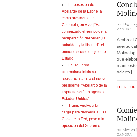
Concl
La posesión de
Molin
Abelardo de la Espriella
como presidente de
por
Abgr
en
Colombia, en vivo | “Ha
ZAMORA
comenzado el tiempo de la
recuperación del orden, la
Acabó el 
autoridad y la libertad”: el
suerte, ca
primer discurso del jefe de
Molinologí
Estado
que elabo
manifiesto
La izquierda
acierto […
colombiana inicia su
resistencia contra el nuevo
presidente: “Abelardo de la
LEER CON
Espriella será un agente de
Estados Unidos”
Trump vuelve a la
Comie
carga para despedir a Lisa
Molin
Cook de la Fed, pese a la
oposición del Supremo
por
Abgr
en
ZAMORA