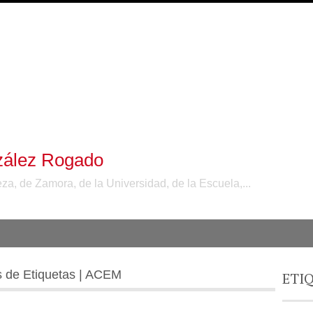
zález Rogado
a, de Zamora, de la Universidad, de la Escuela,...
s de Etiquetas | ACEM
ETI