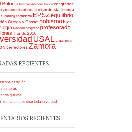
M
Bolonia
congresos
buen ánimo
conciliación
deuda
el vino
denominaciones de origen
Docencia
EPSZ
equilibrio
eLearning
enoturismo
gobierno
ión Ortega y Gasset
hijos
profesorado
ología
Navidad
posgrado
ciones
Trends 2010
versidad
USAL
vacaciones
Zamora
o
Vicerrectores
RADAS RECIENTES
esconsideración
n palabras
Manda güevos!
 miente o no se dice toda la verdad
ENTARIOS RECIENTES