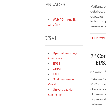
ENLACES
Mañana co
detalles, 
espacios,
Web PDI – Ana B.
lo hemos p
González
tenemos so
USAL
LEER CON
Dpto. Informática y
7º Co
Automática
– EPS
EPSZ
GRIAL
por
Abgr
en
IUCE
Esta mañan
Studium Campus
7º Congre
Virtual
(Asociació
Universidad de
Universida
Salamanca
Superior d
Salamanca