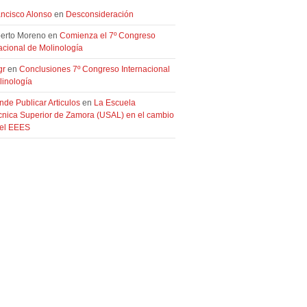
ancisco Alonso
en
Desconsideración
berto Moreno en
Comienza el 7º Congreso
acional de Molinología
gr
en
Conclusiones 7º Congreso Internacional
linología
de Publicar Articulos
en
La Escuela
écnica Superior de Zamora (USAL) en el cambio
 el EEES