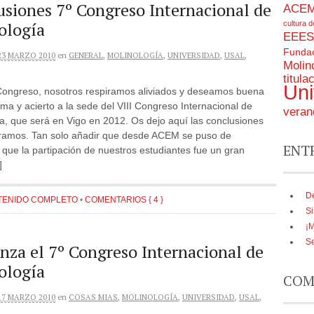
usiones 7º Congreso Internacional de
ACE
ología
cultura d
EEES
Fundac
23 MARZO 2010
en
GENERAL
,
MOLINOLOGÍA
,
UNIVERSIDAD
,
USAL
,
Molin
titula
Uni
Congreso, nosotros respiramos aliviados y deseamos buena
lma y acierto a la sede del VIII Congreso Internacional de
veran
a, que será en Vigo en 2012. Os dejo aquí las conclusiones
ramos. Tan solo añadir que desde ACEM se puso de
ENT
 que la partipación de nuestros estudiantes fue un gran
]
D
TENIDO COMPLETO
•
COMENTARIOS { 4 }
Si
¡
Se
nza el 7º Congreso Internacional de
ología
COM
17 MARZO 2010
en
COSAS MIAS
,
MOLINOLOGÍA
,
UNIVERSIDAD
,
USAL
,