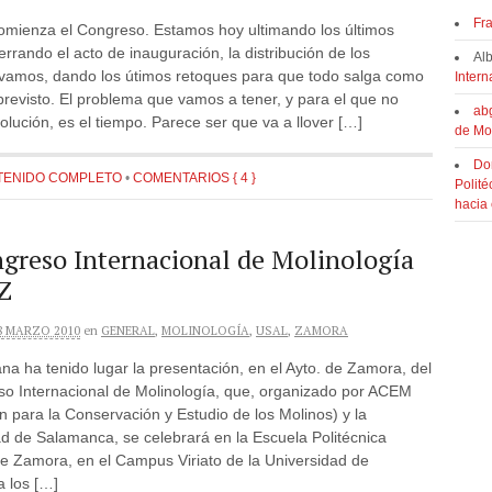
Fr
mienza el Congreso. Estamos hoy ultimando los últimos
cerrando el acto de inauguración, la distribución de los
Al
 vamos, dando los útimos retoques para que todo salga como
Intern
revisto. El problema que vamos a tener, y para el que no
ab
lución, es el tiempo. Parece ser que va a llover […]
de Mo
Don
TENIDO COMPLETO
•
COMENTARIOS { 4 }
Polit
hacia
ngreso Internacional de Molinología
Z
8 MARZO 2010
en
GENERAL
,
MOLINOLOGÍA
,
USAL
,
ZAMORA
a ha tenido lugar la presentación, en el Ayto. de Zamora, del
so Internacional de Molinología, que, organizado por ACEM
n para la Conservación y Estudio de los Molinos) y la
d de Salamanca, se celebrará en la Escuela Politécnica
e Zamora, en el Campus Viriato de la Universidad de
 los […]