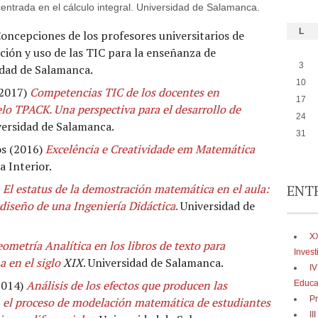
centrada en el cálculo integral. Universidad de Salamanca.
L
oncepciones de los profesores universitarios de
ión y uso de las TIC para la enseñanza de
3
idad de Salamanca.
10
(2017)
Competencias TIC de los docentes en
17
o TPACK. Una perspectiva para el desarrollo de
24
versidad de Salamanca.
31
os (2016)
Excelência e Creatividade em Matemática
a Interior.
El estatus de la demostración matemática en el aula:
ENT
diseño de una Ingeniería Didáctica
.
Universidad de
XX
ometría Analítica en los libros de texto para
Inves
a en el siglo
XIX
. Universidad de Salamanca.
IV
2014)
Análisis de los efectos que producen las
Educa
Pr
en el proceso de modelación matemática de estudiantes
II