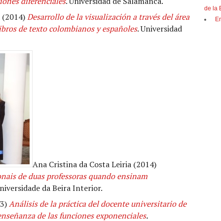
iones diferenciales
. Universidad de Salamanca.
de la
 (2014)
D
esarrollo de la visualización a través del área
E
 libros de texto colombianos y españoles
. Universidad
Ana Cristina da Costa Leiria (2014)
ionais de duas professoras quando ensinam
niversidade da Beira Interior.
13)
Análisis de la práctica del docente universitario de
 enseñanza de las funciones exponenciales
.