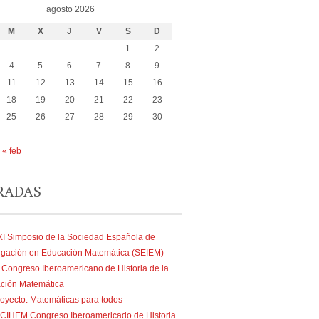
agosto 2026
M
X
J
V
S
D
1
2
4
5
6
7
8
9
11
12
13
14
15
16
18
19
20
21
22
23
25
26
27
28
29
30
« feb
RADAS
I Simposio de la Sociedad Española de
tigación en Educación Matemática (SEIEM)
 Congreso Iberoamericano de Historia de la
ción Matemática
oyecto: Matemáticas para todos
I CIHEM Congreso Iberoamericado de Historia