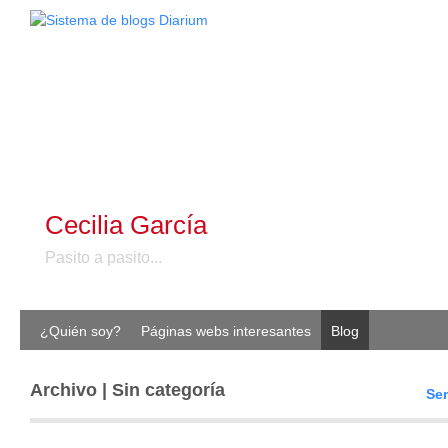
Cecilia García
Pasito a pasito...
¿Quién soy?
Páginas webs interesantes
Blog
Archivo | Sin categoría
Sem