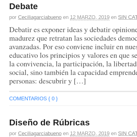
Debate
por
Ceciliagarciabueno
en
12 MARZO, 2019
en
SIN CA
Debatir es exponer ideas y debatir opinion
madurez que retratan las sociedades demo
avanzadas. Por eso conviene incluir en nue
educativo los principios y valores en que s
la convivencia, la participación, la libertad
social, sino también la capacidad emprend
personas: descubrir y […]
COMENTARIOS { 0 }
Diseño de Rúbricas
por
Ceciliagarciabueno
en
12 MARZO, 2019
en
SIN CA