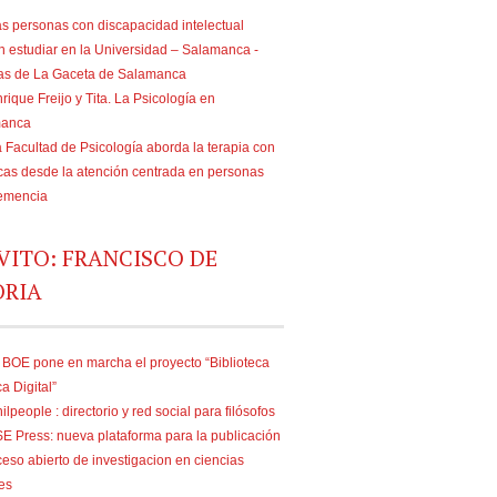
s personas con discapacidad intelectual
n estudiar en la Universidad – Salamanca -
ias de La Gaceta de Salamanca
rique Freijo y Tita. La Psicología en
manca
 Facultad de Psicología aborda la terapia con
as desde la atención centrada en personas
emencia
VITO: FRANCISCO DE
ORIA
 BOE pone en marcha el proyecto “Biblioteca
ca Digital”
ilpeople : directorio y red social para filósofos
E Press: nueva plataforma para la publicación
eso abierto de investigacion en ciencias
es