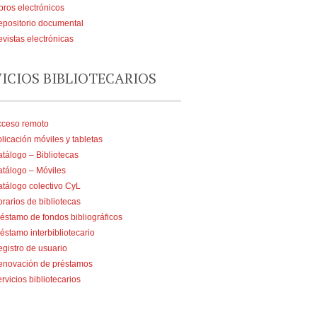
bros electrónicos
positorio documental
vistas electrónicas
VICIOS BIBLIOTECARIOS
cceso remoto
licación móviles y tabletas
tálogo – Bibliotecas
tálogo – Móviles
tálogo colectivo CyL
rarios de bibliotecas
éstamo de fondos bibliográficos
éstamo interbibliotecario
gistro de usuario
enovación de préstamos
rvicios bibliotecarios