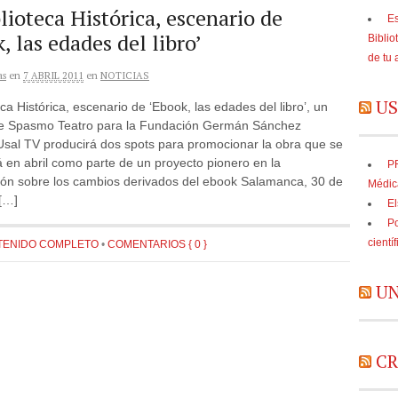
lioteca Histórica, escenario de
Es
, las edades del libro’
Biblio
de tu 
as
en
7 ABRIL 2011
en
NOTICIAS
US
eca Histórica, escenario de ‘Ebook, las edades del libro’, un
e Spasmo Teatro para la Fundación Germán Sánchez
Usal TV producirá dos spots para promocionar la obra que se
 en abril como parte de un proyecto pionero en la
PR
ción sobre los cambios derivados del ebook Salamanca, 30 de
Médic
[…]
El
Po
cientí
TENIDO COMPLETO
•
COMENTARIOS { 0 }
UN
CR