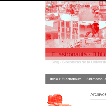
El astronauta - Bib
Blog - Bibliotecas de la Univer
Inicio > El astronauta
Bibliotecas 
Archivo