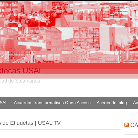
liotecas USAL
sidad de Salamanca
USAL
Acuerdos transformativos Open Access
Acerca del blog
Av
s de Etiquetas | USAL TV
CA