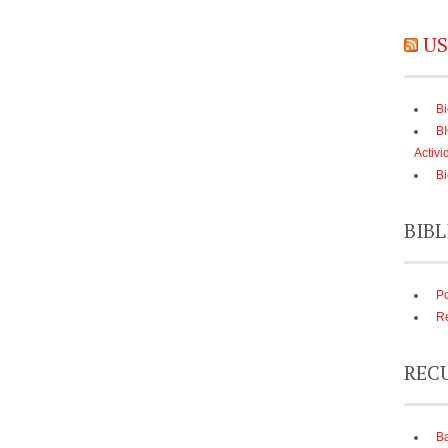
US
Bi
B
Activi
Bi
BIBL
Po
Re
REC
Ba