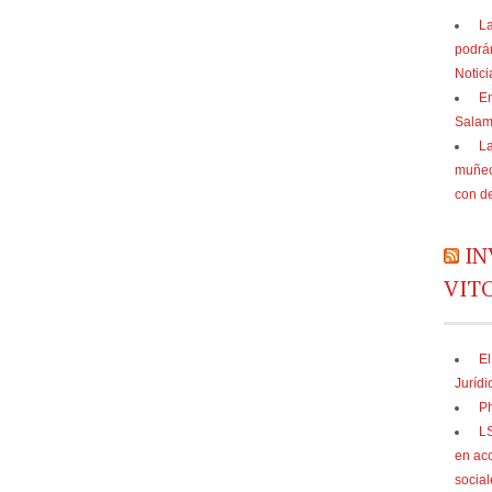
La
podrá
Notic
En
Sala
La
muñec
con d
IN
VIT
El
Jurídi
Ph
LS
en acc
social