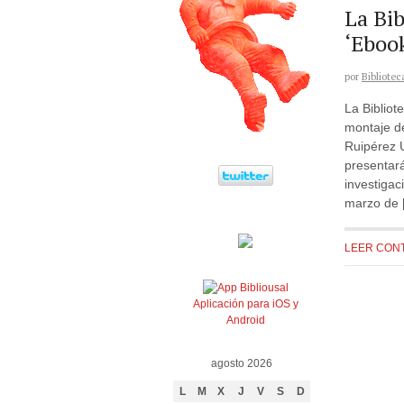
La Bib
‘Ebook
por
Bibliotec
La Bibliot
montaje d
Ruipérez 
presentará
investiga
marzo de 
LEER CON
Aplicación para iOS y
Android
agosto 2026
L
M
X
J
V
S
D