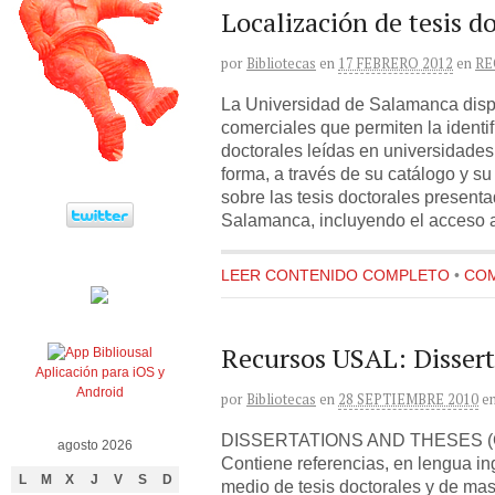
Localización de tesis d
por
Bibliotecas
en
17 FEBRERO 2012
en
RE
La Universidad de Salamanca disp
comerciales que permiten la identif
doctorales leídas en universidades
forma, a través de su catálogo y su
sobre las tesis doctorales present
Salamanca, incluyendo el acceso a
LEER CONTENIDO COMPLETO
•
COM
Recursos USAL: Dissert
Aplicación para iOS y
Android
por
Bibliotecas
en
28 SEPTIEMBRE 2010
e
DISSERTATIONS AND THESES (Guí
agosto 2026
Contiene referencias, en lengua in
L
M
X
J
V
S
D
medio de tesis doctorales y de ma