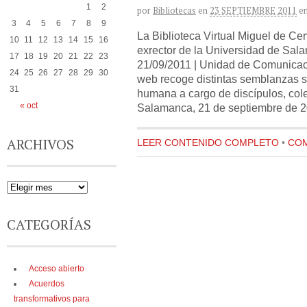
1
2
por
Bibliotecas
en
23 SEPTIEMBRE 2011
e
3
4
5
6
7
8
9
La Biblioteca Virtual Miguel de Cer
10
11
12
13
14
15
16
exrector de la Universidad de Sal
17
18
19
20
21
22
23
21/09/2011 | Unidad de Comunicac
24
25
26
27
28
29
30
web recoge distintas semblanzas so
31
humana a cargo de discípulos, cole
« oct
Salamanca, 21 de septiembre de 201
ARCHIVOS
LEER CONTENIDO COMPLETO
•
COM
CATEGORÍAS
Acceso abierto
Acuerdos
transformativos para