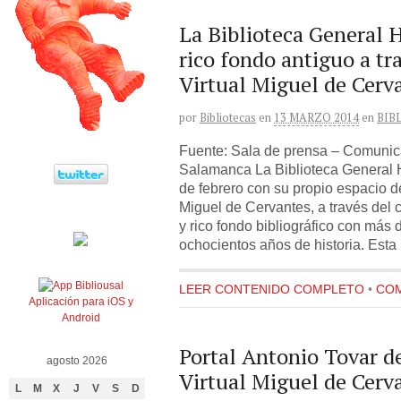
La Biblioteca General H
rico fondo antiguo a tra
Virtual Miguel de Cerv
por
Bibliotecas
en
13 MARZO 2014
en
BIB
Fuente: Sala de prensa – Comunic
Salamanca La Biblioteca General H
de febrero con su propio espacio de
Miguel de Cervantes, a través del 
y rico fondo bibliográfico con más
ochocientos años de historia. Esta
LEER CONTENIDO COMPLETO
•
COM
Aplicación para iOS y
Android
Portal Antonio Tovar de
agosto 2026
Virtual Miguel de Cerv
L
M
X
J
V
S
D