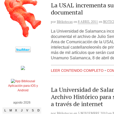
La USAL incrementa su
documental
por
Bibliotecas
en
8 ABRIL 2011
en
NOTIC
La Universidad de Salamanca inco
documental el archivo de Julio Se
Área de Comunicación de la USAL 
intelectual castellanoleonés de pri
más de mil artículos que serán cu
Unamuno Salamanca, 8 de abril de
LEER CONTENIDO COMPLETO
•
COM
Aplicación para iOS y
La Universidad de Sala
Android
Archivo Histórico para 
a través de internet
agosto 2026
L
M
X
J
V
S
D
por
Bibliotecas
en
5 NOVIEMBRE 2010
en