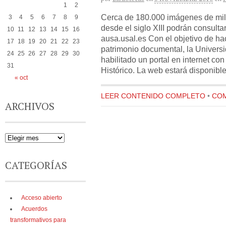
1
2
Cerca de 180.000 imágenes de mil
3
4
5
6
7
8
9
desde el siglo XIII podrán consulta
10
11
12
13
14
15
16
ausa.usal.es Con el objetivo de hac
17
18
19
20
21
22
23
patrimonio documental, la Univer
24
25
26
27
28
29
30
habilitado un portal en internet co
31
Histórico. La web estará disponibl
« oct
LEER CONTENIDO COMPLETO
•
COM
ARCHIVOS
CATEGORÍAS
Acceso abierto
Acuerdos
transformativos para