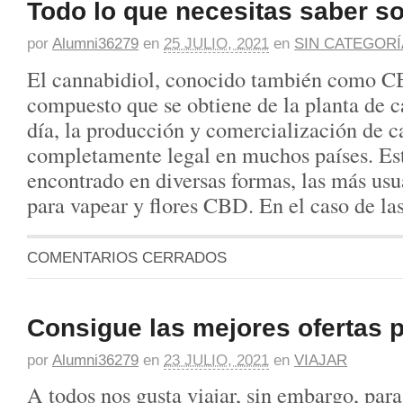
Todo lo que necesitas saber s
por
Alumni36279
en
25 JULIO, 2021
en
SIN CATEGORÍ
El cannabidiol, conocido también como C
compuesto que se obtiene de la planta de 
día, la producción y comercialización de c
completamente legal en muchos países. Est
encontrado en diversas formas, las más usu
para vapear y flores CBD. En el caso de las
COMENTARIOS CERRADOS
Consigue las mejores ofertas p
por
Alumni36279
en
23 JULIO, 2021
en
VIAJAR
A todos nos gusta viajar, sin embargo, para