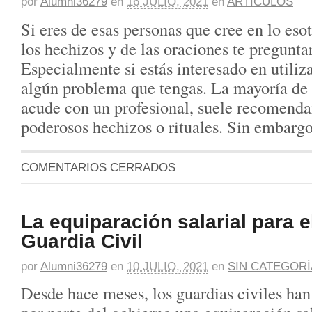
por
Alumni36279
en
16 JULIO, 2021
en
ARTICULOS
Si eres de esas personas que cree en lo esot
los hechizos y de las oraciones te preguntar
Especialmente si estás interesado en utiliza
algún problema que tengas. La mayoría de
acude con un profesional, suele recomendar
poderosos hechizos o rituales. Sin embarg
COMENTARIOS CERRADOS
La equiparación salarial para e
Guardia Civil
por
Alumni36279
en
10 JULIO, 2021
en
SIN CATEGORÍ
Desde hace meses, los guardias civiles ha