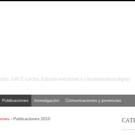
n. GIR E-Lectra. Edición electrónica y lectoescritura digital
Publicaciones
Investigación
Comunicaciones y ponencias
CAT
iones
›
Publicaciones 2010