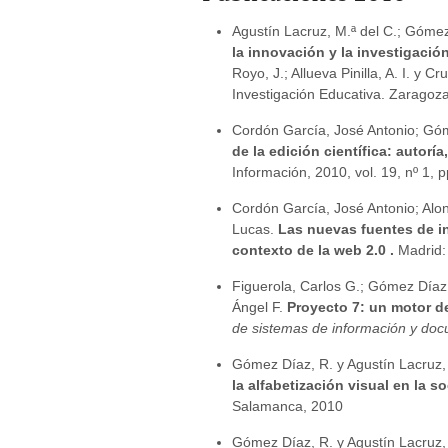
Agustín Lacruz, M.ª del C.; Gómez
la innovación y la investigaci
Royo, J.; Allueva Pinilla, A. I. y 
Investigación Educativa. Zaragoz
Cordón García, José Antonio; Gó
de la edición científica: autorí
Información, 2010, vol. 19, nº 1, 
Cordón García, José Antonio; Alo
Lucas.
Las nuevas fuentes de i
contexto de la web 2.0 .
Madrid:
Figuerola, Carlos G.; Gómez Díaz
Ángel F.
Proyecto 7: un motor d
de sistemas de información y do
Gómez Díaz, R. y Agustín Lacruz, 
la alfabetización visual en la s
Salamanca, 2010
Gómez Díaz, R. y Agustín Lacruz,