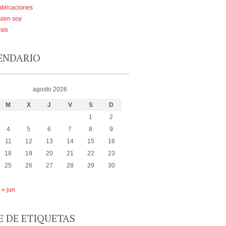
blicaciones
uien soy
sis
ENDARIO
agosto 2026
M
X
J
V
S
D
1
2
4
5
6
7
8
9
11
12
13
14
15
16
18
19
20
21
22
23
25
26
27
28
29
30
« jun
E DE ETIQUETAS