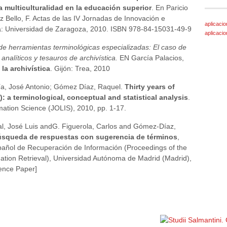
la multiculturalidad en la educación superior
. En Paricio
Cruz Bello, F. Actas de las IV Jornadas de Innovación e
aplicacio
a: Universidad de Zaragoza, 2010. ISBN 978-84-15031-49-9
aplicaci
e herramientas terminológicas especializadas: El caso de
 analíticos y tesauros de archivística.
EN García Palacios,
la archivística
. Gijón: Trea, 2010
ía, José Antonio; Gómez Díaz, Raquel.
Thirty years of
: a terminological, conceptual and statistical analysis
.
rmation Science (JOLIS), 2010, pp. 1-17.
al, José Luis andG. Figuerola, Carlos and Gómez-Díaz,
búsqueda de respuestas con sugerencia de términos
,
spañol de Recuperación de Información (Proceedings of the
ation Retrieval), Universidad Autónoma de Madrid (Madrid),
rence Paper]
Política de privacidad