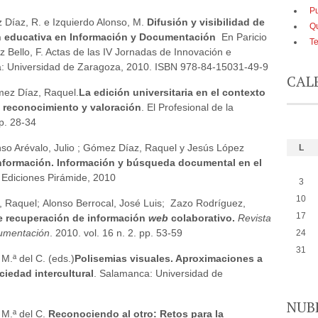
Pu
 Díaz, R. e Izquierdo Alonso, M.
Difusión y visibilidad de
Q
ón educativa en Información y Documentación
En Paricio
Te
Cruz Bello, F. Actas de las IV Jornadas de Innovación e
a: Universidad de Zaragoza, 2010. ISBN 978-84-15031-49-9
CAL
mez Díaz, Raquel.
La edición universitaria en el contexto
a, reconocimiento y valoración
. El Profesional de la
pp. 28-34
nso Arévalo, Julio ; Gómez Díaz, Raquel y Jesús López
L
nformación. Información y búsqueda documental en el
 Ediciones Pirámide, 2010
3
10
, Raquel; Alonso Berrocal, José Luis; Zazo Rodríguez,
17
e recuperación de información
web
colaborativo
.
Revista
cumentación
. 2010. vol. 16 n. 2. pp. 53-59
24
31
M.ª del C. (eds.)
Polisemias visuales. Aproximaciones a
ociedad intercultural
. Salamanca: Universidad de
NUB
 M.ª del C.
Reconociendo al otro: Retos para la