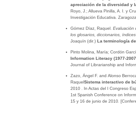
apreciación de la diversidad y 
Royo, J.; Allueva Pinilla, A. I. y 
Investigación Educativa. Zaragoz
Gómez Díaz, Raquel.
Evaluación d
los glosarios, diccionarios, índices
Joaquín (dir.)
La terminología de 
Pinto Molina, María; Cordón Garc
Information Literacy (1977-2007)
Journal of Librarianship and Info
Zazo, Ángel F. and Alonso Berroc
Raquel
Sistema interactivo de 
2010 . In Actas del I Congreso E
1st Spanish Conference on Inform
15 y 16 de junio de 2010. [Confe