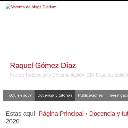
Raquel Gómez Díaz
Fac de Traducción y Documentación. GIR E-Lectra. Edición e
¿Quién soy?
Docencia y tutorías
Publicaciones
Investigac
Estas aquí:
Página Principal
›
Docencia y tu
2020