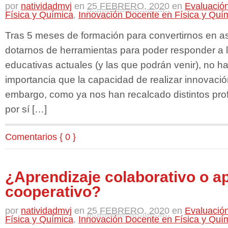
por
natividadmvj
en
25 FEBRERO, 2020
en
Evaluación
Física y Química
,
Innovación Docente en Física y Quí
Tras 5 meses de formación para convertirnos en as
dotarnos de herramientas para poder responder a
educativas actuales (y las que podrán venir), no h
importancia que la capacidad de realizar innovació
embargo, como ya nos han recalcado distintos prof
por sí […]
Comentarios { 0 }
¿Aprendizaje colaborativo o a
cooperativo?
por
natividadmvj
en
25 FEBRERO, 2020
en
Evaluación
Física y Química
,
Innovación Docente en Física y Quí