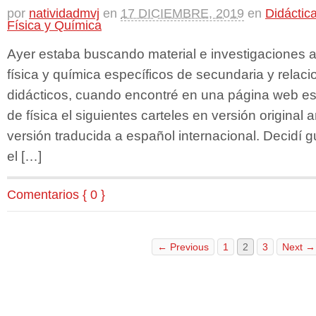
por
natividadmvj
en
17 DICIEMBRE, 2019
en
Didáctic
Física y Química
Ayer estaba buscando material e investigaciones 
física y química específicos de secundaria y relac
didácticos, cuando encontré en una página web e
de física el siguientes carteles en versión original 
versión traducida a español internacional. Decidí 
el […]
Comentarios { 0 }
← Previous
1
2
3
Next →