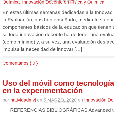
Química
,
Innovación Docente en Física y Química
En estas últimas semanas dedicadas a la Innovac
la Evaluación, nos han enseñado, mediante su pues
componentes básicos de la educación que tienen u
sí: toda innovación docente ha de tener una evalu
(como mínimo) y, a su vez, una evaluación desfavo
impulsa la necesidad de innovar […]
Comentarios { 0 }
Uso del móvil como tecnologí
en la experimentación
por
natividadmvj
en
5 MARZO, 2020
en
Innovación Do
REFERENCIAS BIBLIOGRÁFICAS Advanced tool