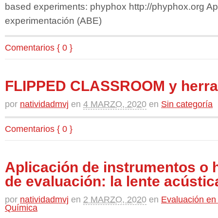
based experiments: phyphox http://phyphox.org A
experimentación (ABE)
Comentarios { 0 }
FLIPPED CLASSROOM y herra
por
natividadmvj
en
4 MARZO, 2020
en
Sin categoría
Comentarios { 0 }
Aplicación de instrumentos o 
de evaluación: la lente acústic
por
natividadmvj
en
2 MARZO, 2020
en
Evaluación en 
Química