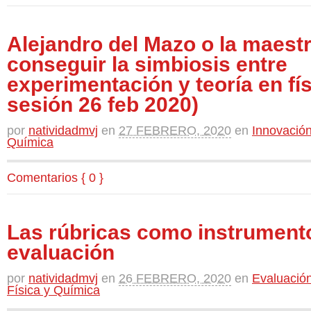
Alejandro del Mazo o la maestr
conseguir la simbiosis entre
experimentación y teoría en fí
sesión 26 feb 2020)
por
natividadmvj
en
27 FEBRERO, 2020
en
Innovación
Química
Comentarios { 0 }
Las rúbricas como instrument
evaluación
por
natividadmvj
en
26 FEBRERO, 2020
en
Evaluación
Física y Química