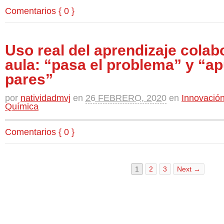
Comentarios { 0 }
Uso real del aprendizaje colabo
aula: “pasa el problema” y “a
pares”
por
natividadmvj
en
26 FEBRERO, 2020
en
Innovación
Química
Comentarios { 0 }
1
2
3
Next →