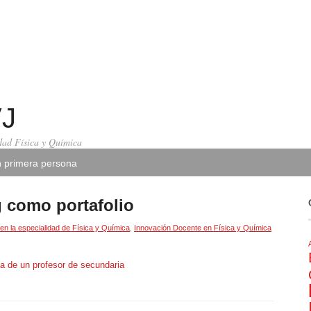
VJ
ad Física y Química
 primera persona
og como portafolio
en la especialidad de Física y Química
,
Innovación Docente en Física y Química
a de un profesor de secundaria