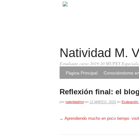
Natividad M. 
Estudiante curso 2019-20 MUPES Especialid
Página Principal
Conociéndome en
Reflexión final: el bl
por
natividadmvj
en
12 MARZO, 2020
en
Evaluación 
←
Aprendiendo mucho en poco tiempo: visit