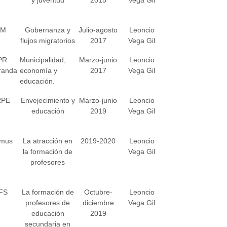
AM
Gobernanza y
Julio-agosto
Leoncio
flujos migratorios
2017
Vega Gil
PR.
Municipalidad,
Marzo-junio
Leoncio
randa
economía y
2017
Vega Gil
educación.
RPE
Envejecimiento y
Marzo-junio
Leoncio
educación
2019
Vega Gil
smus
La atracción en
2019-2020
Leoncio
la formación de
Vega Gil
profesores
FS
La formación de
Octubre-
Leoncio
profesores de
diciembre
Vega Gil
educación
2019
secundaria en