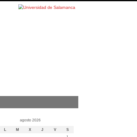
agosto 2026
L
M
X
J
V
S