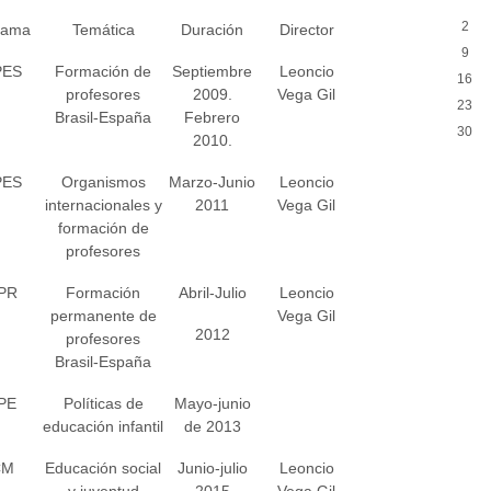
2
rama
Temática
Duración
Director
9
PES
Formación de
Septiembre
Leoncio
16
profesores
2009.
Vega Gil
23
Brasil-España
Febrero
30
2010.
PES
Organismos
Marzo-Junio
Leoncio
internacionales y
2011
Vega Gil
formación de
profesores
PR
Formación
Abril-Julio
Leoncio
permanente de
Vega Gil
2012
profesores
Brasil-España
PE
Políticas de
Mayo-junio
educación infantil
de 2013
CM
Educación social
Junio-julio
Leoncio
y juventud
2015
Vega Gil