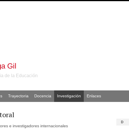
a Gil
ia de la Educación
es
Trayectoria
Docencia
Investigación
Enlaces
toral
D
ores e investigadores internacionales