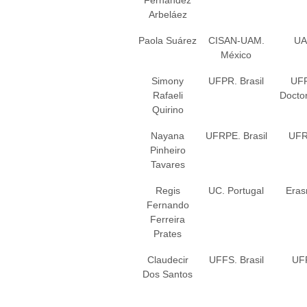
Arbeláez
Paola Suárez
CISAN-UAM.
U
México
Simony
UFPR. Brasil
UF
Rafaeli
Docto
Quirino
Nayana
UFRPE. Brasil
UF
Pinheiro
Tavares
Regis
UC. Portugal
Era
Fernando
Ferreira
Prates
Claudecir
UFFS. Brasil
UF
Dos Santos