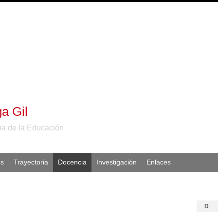
a Gil
ia de la Educación
es
Trayectoria
Docencia
Investigación
Enlaces
D