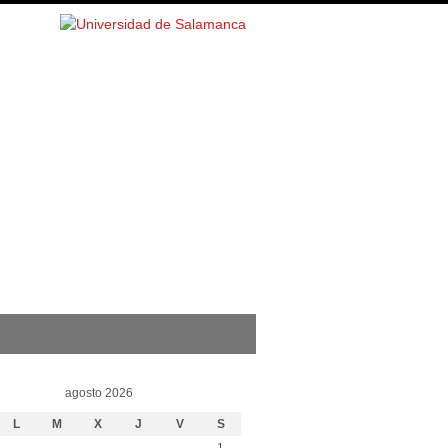
agosto 2026
L
M
X
J
V
S