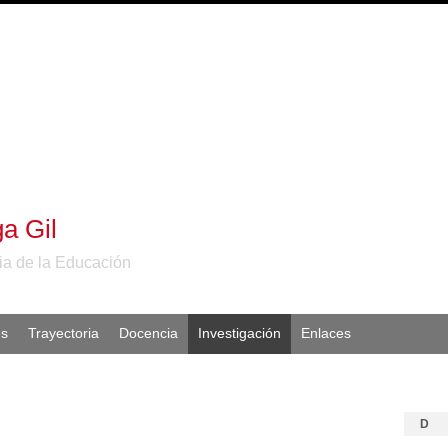
a Gil
ia de la Educación
es
Trayectoria
Docencia
Investigación
Enlaces
D