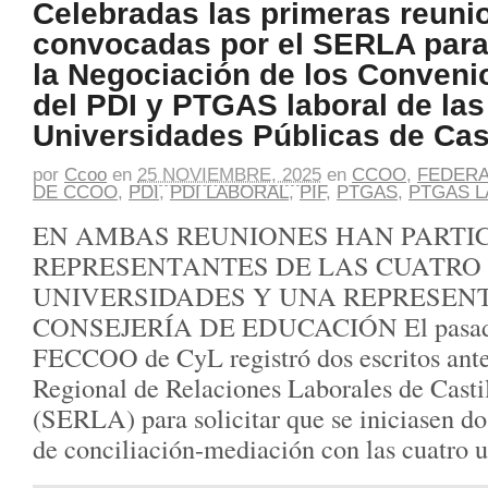
Celebradas las primeras reuni
convocadas por el SERLA para
la Negociación de los Conveni
del PDI y PTGAS laboral de las
Universidades Públicas de Cas
por
Ccoo
en
25 NOVIEMBRE, 2025
en
CCOO
,
FEDERA
DE CCOO
,
PDI
,
PDI LABORAL
,
PIF
,
PTGAS
,
PTGAS 
EN AMBAS REUNIONES HAN PARTI
REPRESENTANTES DE LAS CUATRO
UNIVERSIDADES Y UNA REPRESEN
CONSEJERÍA DE EDUCACIÓN El pasado 
FECCOO de CyL registró dos escritos ante
Regional de Relaciones Laborales de Casti
(SERLA) para solicitar que se iniciasen d
de conciliación-mediación con las cuatro 