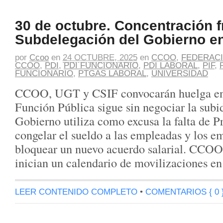
30 de octubre. Concentración fr
Subdelegación del Gobierno e
por
Ccoo
en
24 OCTUBRE, 2025
en
CCOO
,
FEDERACI
CCOO
,
PDI
,
PDI FUNCIONARIO
,
PDI LABORAL
,
PIF
,
FUNCIONARIO
,
PTGAS LABORAL
,
UNIVERSIDAD
CCOO, UGT y CSIF convocarán huelga en 
Función Pública sigue sin negociar la subid
Gobierno utiliza como excusa la falta de P
congelar el sueldo a las empleadas y los e
bloquear un nuevo acuerdo salarial. CCO
inician un calendario de movilizaciones e
LEER CONTENIDO COMPLETO
•
COMENTARIOS { 0 