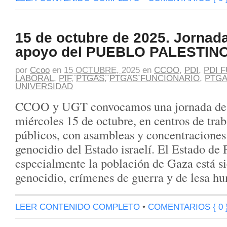
15 de octubre de 2025. Jornad
apoyo del PUEBLO PALESTIN
por
Ccoo
en
15 OCTUBRE, 2025
en
CCOO
,
PDI
,
PDI 
LABORAL
,
PIF
,
PTGAS
,
PTGAS FUNCIONARIO
,
PTGA
UNIVERSIDAD
CCOO y UGT convocamos una jornada de l
miércoles 15 de octubre, en centros de trab
públicos, con asambleas y concentraciones
genocidio del Estado israelí. El Estado de 
especialmente la población de Gaza está s
genocidio, crímenes de guerra y de lesa h
LEER CONTENIDO COMPLETO
•
COMENTARIOS { 0 