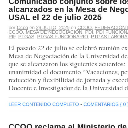
Comunicado conjunto sobre lo
alcanzados en la Mesa de Nego
USAL el 22 de julio 2025
por
Ccoo
en
29 JULIO, 2025
en
CCOO
,
FEDERACIÓN 
CCOO
,
MESA DE NEGOCIACIÓN
,
PDI
,
PDI FUNCION
PIF
,
PTGAS
,
PTGAS FUNCIONARIO
,
PTGAS LABORA
El pasado 22 de julio se celebró reunión ex
Mesa de Negociación de la Universidad de
que se alcanzaron los siguientes acuerdos: 
unanimidad el documento “Vacaciones, per
reducción y flexibilidad de jornada y exce
Docente e Investigador de la Universidad
LEER CONTENIDO COMPLETO
•
COMENTARIOS { 0 
CCOO reclama al Ministerio de