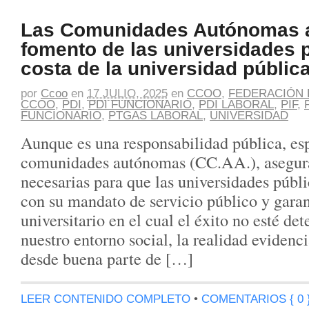
Las Comunidades Autónomas a
fomento de las universidades 
costa de la universidad públic
por
Ccoo
en
17 JULIO, 2025
en
CCOO
,
FEDERACIÓN 
CCOO
,
PDI
,
PDI FUNCIONARIO
,
PDI LABORAL
,
PIF
,
FUNCIONARIO
,
PTGAS LABORAL
,
UNIVERSIDAD
Aunque es una responsabilidad pública, es
comunidades autónomas (CC.AA.), asegura
necesarias para que las universidades públ
con su mandato de servicio público y garan
universitario en el cual el éxito no esté de
nuestro entorno social, la realidad evidenci
desde buena parte de […]
LEER CONTENIDO COMPLETO
•
COMENTARIOS { 0 