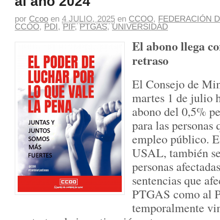
al año 2024
por
Ccoo
en
4 JULIO, 2025
en
CCOO
,
FEDERACIÓN D
CCOO
,
PDI
,
PIF
,
PTGAS
,
UNIVERSIDAD
El abono llega c
retraso
El Consejo de Min
martes 1 de julio 
abono del 0,5% pe
para las personas 
empleo público. En
USAL, también se 
personas afectadas
sentencias que afe
PTGAS como al PI
temporalmente vin