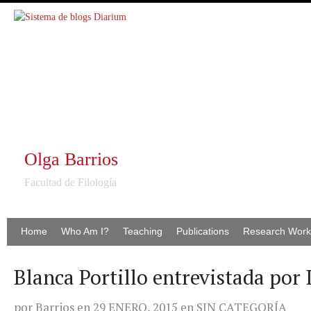
Olga Barrios
Facultad de Filología
Home
Who Am I?
Teaching
Publications
Research Work
Blanca Portillo entrevistada por
por
Barrios
en
29 ENERO, 2015
en
SIN CATEGORÍA