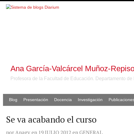
Ana García-Valcárcel Muñoz-Repis
Profesora de la Facultad de Educación. Departamento de 
Blog
Presentación
Docencia
Investigación
Publicacione
Se va acabando el curso
por
Anagv
en
19 JULIO 2012
en
GENERAL