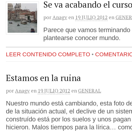
Se va acabando el curs
por
Anagv
en
19 JULIO 2012
en
GENER
Parece que vamos terminando e
plantearse conocer mundo.
LEER CONTENIDO COMPLETO
•
COMENTARIOS
Estamos en la ruina
por
Anagv
en
19 JULIO 2012
en
GENERAL
Nuestro mundo está cambiando, esta foto de
de la situación actual, el declive de un sis
construído está por los suelos y unos pagan 
hicieron. Malos tiempos para la lírica… co