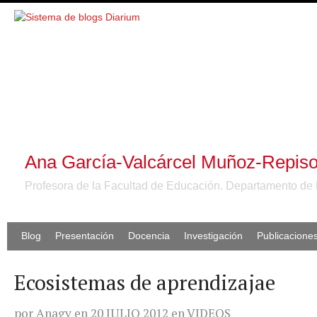
Ana García-Valcárcel Muñoz-Repis
Profesora de la Facultad de Educación. Departamento de 
Blog
Presentación
Docencia
Investigación
Publicacione
Ecosistemas de aprendizajae
por
Anagv
en
20 JULIO 2012
en
VIDEOS