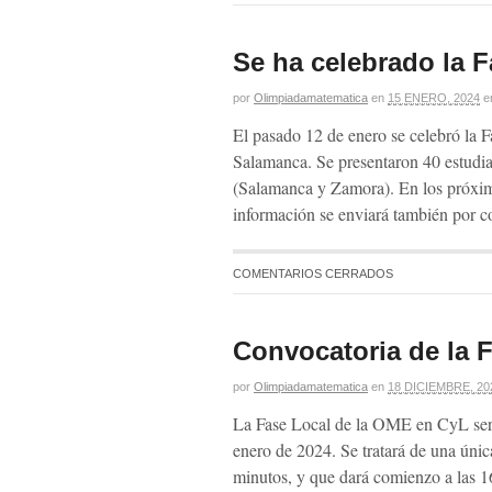
Se ha celebrado la F
por
Olimpiadamatematica
en
15 ENERO, 2024
e
El pasado 12 de enero se celebró la F
Salamanca. Se presentaron 40 estudia
(Salamanca y Zamora). En los próximos
información se enviará también por c
COMENTARIOS CERRADOS
Convocatoria de la 
por
Olimpiadamatematica
en
18 DICIEMBRE, 20
La Fase Local de la OME en CyL será 
enero de 2024. Se tratará de una úni
minutos, y que dará comienzo a las 1