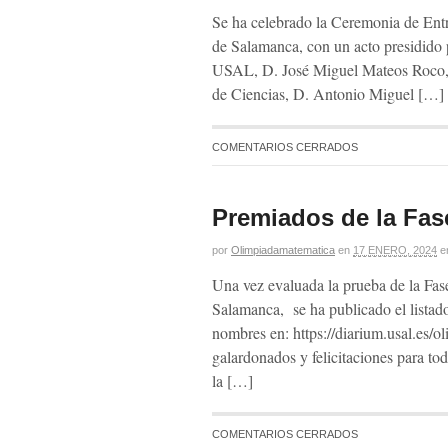
Se ha celebrado la Ceremonia de Entr
de Salamanca, con un acto presidido p
USAL, D. José Miguel Mateos Roco, 
de Ciencias, D. Antonio Miguel […]
COMENTARIOS CERRADOS
Premiados de la Fas
por
Olimpiadamatematica
en
17 ENERO, 2024
e
Una vez evaluada la prueba de la Fase
Salamanca, se ha publicado el listado
nombres en: https://diarium.usal.es/
galardonados y felicitaciones para tod
la […]
COMENTARIOS CERRADOS