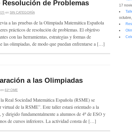
de Resolución de Problemas
17 novi
Tall
025
en
SIN CATEGORÍA
octubre
previa a las pruebas de la Olimpiada Matemática Española
Res
leres prácticos de resolución de problemas. El objetivo
Oli
pantes con las herramientas, estrategias y formas de
Cel
 de las olimpiadas, de modo que puedan enfrentarse a […]
eparación a las Olimpiadas
en
61ª OME
 la Real Sociedad Matemática Española (RSME) se
 virtual de la RSME”. Este taller estará orientado a la
, y dirigido fundamentalmente a alumnos de 4º de ESO y
nos de cursos inferiores. La actividad consta de […]