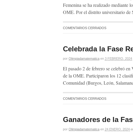
Femenina se ha realizado mediante los 
OME. Por el distrito universitario de
COMENTARIOS CERRADOS
Celebrada la Fase R
por
Olimpiadamatematica
en
3 FEBRERO, 2024
El pasado 2 de febrero se celebró en V
de la OME. Participaron los 12 clasific
Comunidad (Burgos, León, Salamanca
COMENTARIOS CERRADOS
Ganadores de la Fas
por
Olimpiadamatematica
en
24 ENERO, 2024
e