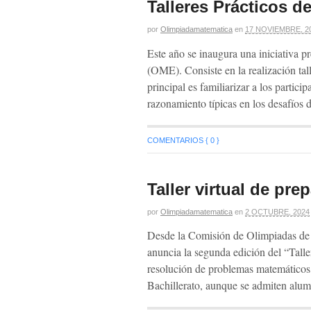
Talleres Prácticos 
por
Olimpiadamatematica
en
17 NOVIEMBRE, 2
Este año se inaugura una iniciativa 
(OME). Consiste en la realización tal
principal es familiarizar a los partici
razonamiento típicas en los desafíos
COMENTARIOS { 0 }
Taller virtual de pr
por
Olimpiadamatematica
en
2 OCTUBRE, 2024
Desde la Comisión de Olimpiadas de
anuncia la segunda edición del “Taller
resolución de problemas matemáticos
Bachillerato, aunque se admiten alum