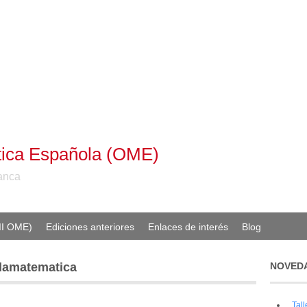
ica Española (OME)
manca
II OME)
Ediciones anteriores
Enlaces de interés
Blog
adamatematica
NOVED
Tal