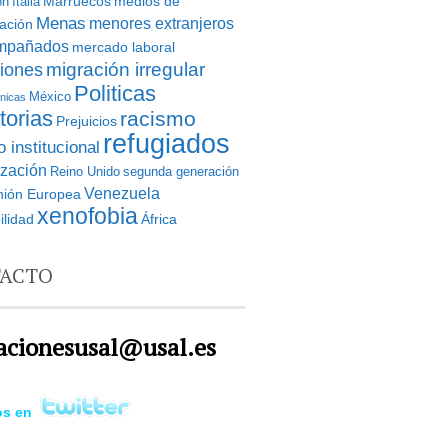
Marruecos
medios de
ón
Italia
Menas
menores extranjeros
ación
mpañados
mercado laboral
iones
migración irregular
Politicas
México
tnicas
torias
racismo
Prejuicios
refugiados
 institucional
ización
Reino Unido
segunda generación
Venezuela
nión Europea
xenofobia
ilidad
África
ACTO
acionesusal@usal.es
os en