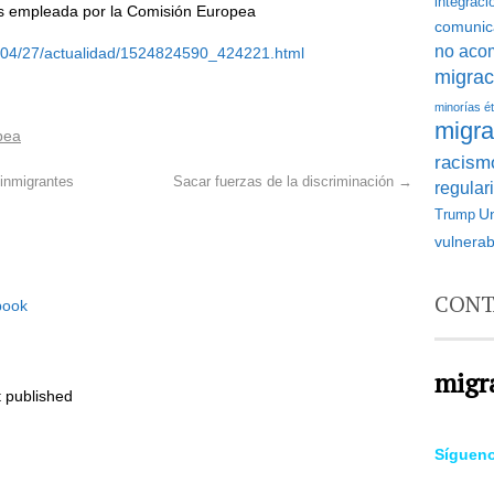
integraci
otas empleada por la Comisión Europea
comunic
no aco
18/04/27/actualidad/1524824590_424221.html
migrac
minorías é
migra
pea
racismo
 inmigrantes
Sacar fuerzas de la discriminación
→
regular
U
Trump
vulnerab
CONT
book
migr
 published
Síguen