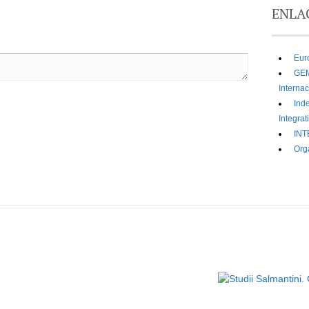
ENLA
Eur
GEM
Interna
Ind
Integrat
INT
Org
Política de privacidad