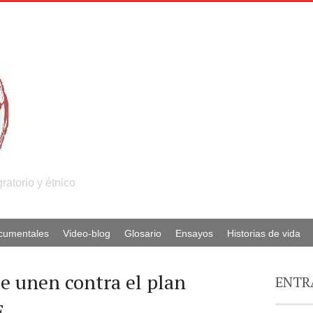
atorio y étnico
ocumentales
Video-blog
Glosario
Ensayos
Historias de vida
se unen contra el plan
ENTR
E