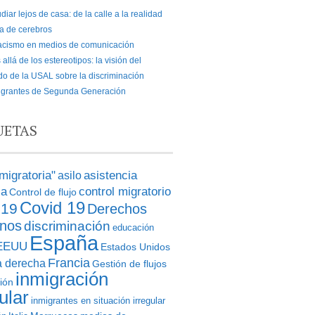
diar lejos de casa: de la calle a la realidad
a de cerebros
racismo en medios de comunicación
allá de los estereotipos: la visión del
o de la USAL sobre la discriminación
igrantes de Segunda Generación
UETAS
 migratoria"
asistencia
asilo
ia
control migratorio
Control de flujo
Covid 19
d19
Derechos
nos
discriminación
educación
España
EEUU
Estados Unidos
Francia
a derecha
Gestión de flujos
inmigración
ión
ular
inmigrantes en situación irregular