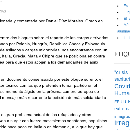
Estu
CIAS
Fug
El 
cionada y comentada por Daniel Díaz Morales. Grado en
Más 
alumnad
ntre dos bloques sobre el reparto de las cargas derivadas
Inm
rmado por Polonia, Hungría, República Checa y Eslovaquia
 de asilados y cargas migratorias, nos encontramos con un
ETIQ
Italia, Grecia, Malta y Chipre que se posiciona en contra
pea para que estos acojan a los demandantes de asilo
"crisis
sanitar
ico un documento consensuado por este bloque sureño, el
Covi
r técnico con las que pretenden tomar partido en el
á su momento álgido en la próxima cumbre europea de
Huma
el mensaje más recurrente la petición de más solidaridad a
EE.UU.
extrem
 el gran problema actual de los refugiados y otros
inmigrac
van a surgir con fuerza movimientos xenófobos, populistas
irreg
do hace poco en Italia o en Alemania, a lo que hay que