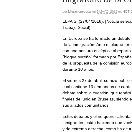
por
Migracionesusal
en
1 MAYO, 2018
en
NOTI
ELPAIS (27/04/2018). [Noticia selec
Trabajo Social).
En Europa se ha formado un debate e
de la inmigración. Ante el bloque fo
con una postura escéptica al reparto
“bloque sureño” formado por España, 
de la propuesta de la comisión euro
durante 10 años.
El viernes 27 de abril, se hizo públ
cual contiene 13 demandas de carácte
debate sobre la cuestión, que tendr
finales de junio en Bruselas, siendo 
sus aliados comunitarios.
Estos debates y el no querer afrontar
inmigrantes están haciendo que vuel
y de extrema derecha, como ha ocurri