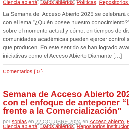
Ciencia abierta
,
Datos abiertos
,
Políticas
,
Repositorios 
La Semana del Acceso Abierto 2025 se celebrará d
con el lema ”¿Quién posee nuestro conocimiento?”
sobre el momento actual y cómo, en tiempos de dis
comunidades académicas pueden ejercer control s
que producen. En este sentido se han logrado ava
iniciativas como el Acceso Abierto Diamante […]
Comentarios { 0 }
Semana de Acceso Abierto 202
con el enfoque de anteponer 
frente a la Comercialización”
por
sonias
en
22 OCTUBRE 2024
en
Acceso abierto
,
B
Ciencia abierta
,
Datos abiertos
,
Repositorios institucio