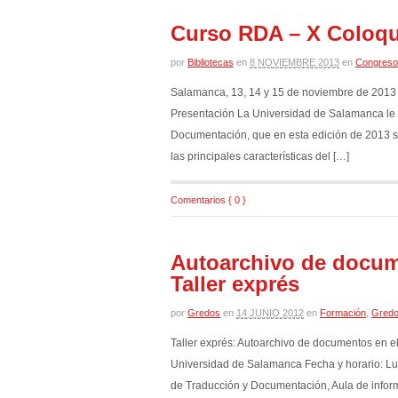
Curso RDA – X Coloq
por
Bibliotecas
en
8 NOVIEMBRE 2013
en
Congreso
Salamanca, 13, 14 y 15 de noviembre de 2013 In
Presentación La Universidad de Salamanca le in
Documentación, que en esta edición de 2013 se 
las principales características del […]
Comentarios { 0 }
Autoarchivo de docume
Taller exprés
por
Gredos
en
14 JUNIO 2012
en
Formación
,
Gred
Taller exprés: Autoarchivo de documentos en el
Universidad de Salamanca Fecha y horario: Lun
de Traducción y Documentación, Aula de informá