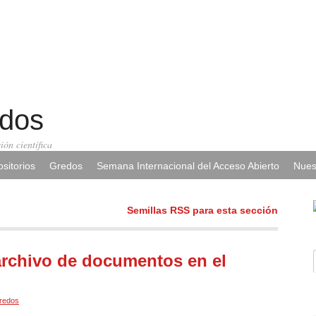
edos
ión científica
sitorios
Gredos
Semana Internacional del Acceso Abierto
Nues
Semillas RSS para esta sección
archivo de documentos en el
redos