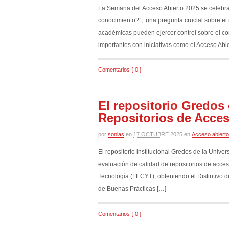
La Semana del Acceso Abierto 2025 se celebrar
conocimiento?”, una pregunta crucial sobre e
académicas pueden ejercer control sobre el c
importantes con iniciativas como el Acceso Abi
Comentarios { 0 }
El repositorio Gredos 
Repositorios de Acce
por
sonias
en
17 OCTUBRE 2025
en
Acceso abierto
El repositorio institucional Gredos de la Univ
evaluación de calidad de repositorios de acces
Tecnología (FECYT), obteniendo el Distintivo 
de Buenas Prácticas […]
Comentarios { 0 }