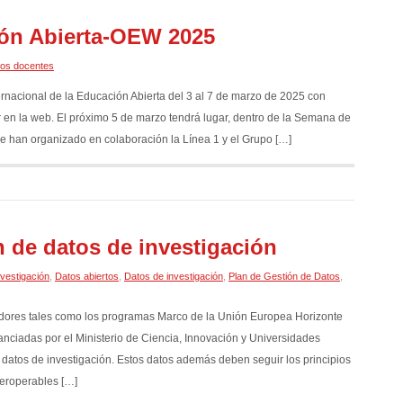
ón Abierta-OEW 2025
os docentes
acional de la Educación Abierta del 3 al 7 de marzo de 2025 con
r en la web. El próximo 5 de marzo tendrá lugar, dentro de la Semana de
e han organizado en colaboración la Línea 1 y el Grupo […]
n de datos de investigación
nvestigación
,
Datos abiertos
,
Datos de investigación
,
Plan de Gestión de Datos
,
adores tales como los programas Marco de la Unión Europea Horizonte
anciadas por el Ministerio de Ciencia, Innovación y Universidades
s datos de investigación. Estos datos además deben seguir los principios
nteroperables […]