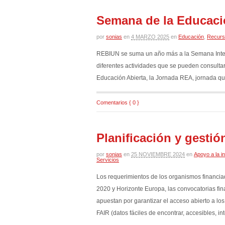
Semana de la Educaci
por
sonias
en
4 MARZO 2025
en
Educación
,
Recurs
REBIUN se suma un año más a la Semana Intern
diferentes actividades que se pueden consulta
Educación Abierta, la Jornada REA, jornada qu
Comentarios { 0 }
Planificación y gestió
por
sonias
en
25 NOVIEMBRE 2024
en
Apoyo a la i
Servicios
Los requerimientos de los organismos financi
2020 y Horizonte Europa, las convocatorias fin
apuestan por garantizar el acceso abierto a lo
FAIR (datos fáciles de encontrar, accesibles, i