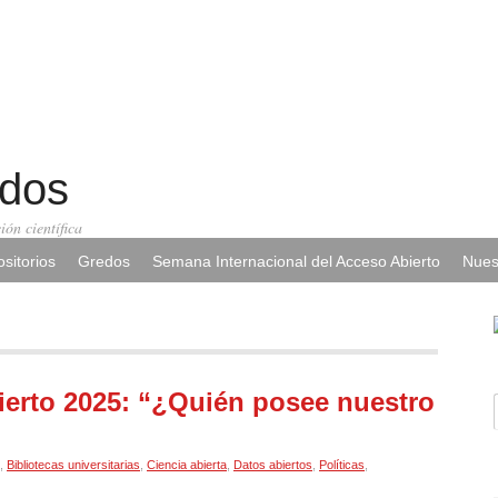
edos
ión científica
sitorios
Gredos
Semana Internacional del Acceso Abierto
Nues
erto 2025: “¿Quién posee nuestro
,
Bibliotecas universitarias
,
Ciencia abierta
,
Datos abiertos
,
Políticas
,