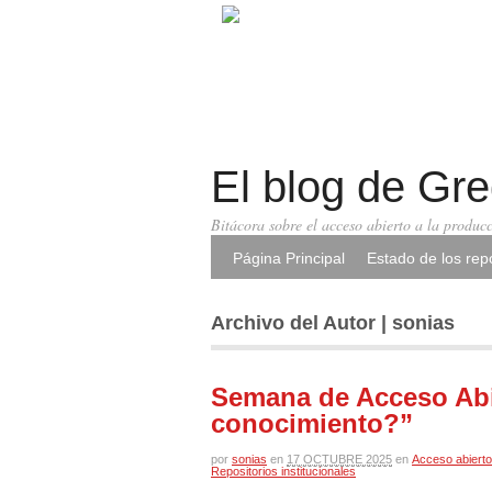
El blog de Gr
Bitácora sobre el acceso abierto a la producc
Página Principal
Estado de los repo
Archivo del Autor | sonias
Semana de Acceso Abi
conocimiento?”
por
sonias
en
17 OCTUBRE 2025
en
Acceso abierto
Repositorios institucionales