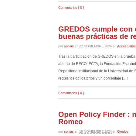
Comentarios { 0 }
GREDOS cumple con el
buenas prácticas de r
por
sonias
en
22 NOVIEMBRE 2024
en
Acceso abie
Tras la participación de GREDOS en la prueba 
abierto de RECOLECTA, la Fundación Española
Repositorio Institucional de la Universidad d
requisitos obligatorios y un porcentaje […]
Comentarios { 0 }
Open Policy Finder : 
Romeo
por
sonias
en
18 NOVIEMBRE 2024
en
Gredos