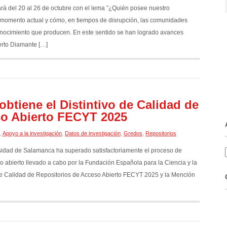
á del 20 al 26 de octubre con el lema ”¿Quién posee nuestro
l momento actual y cómo, en tiempos de disrupción, las comunidades
onocimiento que producen. En este sentido se han logrado avances
erto Diamante […]
obtiene el Distintivo de Calidad de
so Abierto FECYT 2025
,
Apoyo a la investigación
,
Datos de investigación
,
Gredos
,
Repositorios
ersidad de Salamanca ha superado satisfactoriamente el proceso de
o abierto llevado a cabo por la Fundación Española para la Ciencia y la
de Calidad de Repositorios de Acceso Abierto FECYT 2025 y la Mención