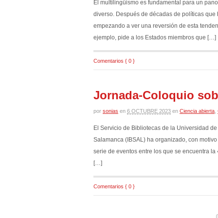
El multilingüismo es fundamental para un pano
diverso. Después de décadas de políticas que h
empezando a ver una reversión de esta tenden
ejemplo, pide a los Estados miembros que […]
Comentarios { 0 }
Jornada-Coloquio sobr
por
sonias
en
6 OCTUBRE 2023
en
Ciencia abierta
,
El Servicio de Bibliotecas de la Universidad d
Salamanca (IBSAL) ha organizado, con motivo d
serie de eventos entre los que se encuentra l
[…]
Comentarios { 0 }