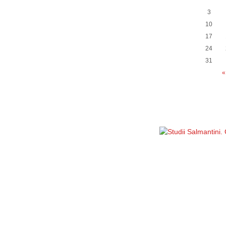
3
10
17
24
31
«
Política de privacidad