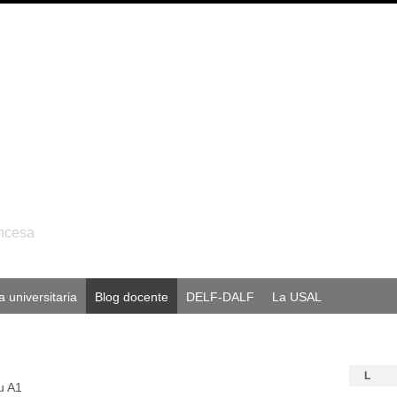
ancesa
 universitaria
Blog docente
DELF-DALF
La USAL
L
u A1