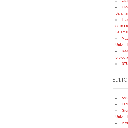
Gra
Gra
Salama
Ima
de la Fa
Salama
Mast
Univers
Rad
Biologí
STU
SITIO
Aso
Fac
Gru
Univers
Inst