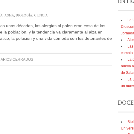
ENTR
ÍA
,
ASMA
,
BIOLOGÍA
,
CIENCIA
La 
s unas décadas, las alergias al polen eran cosa de las
Dioscór
de la población, y la tendencia va claramente al alza en
Jornada
ático, la polución y una vida cómoda son los detonantes de
Aler
Las
cambio 
La 
ARIOS CERRADOS
nueva a
de Sal
La B
un nue
DOCE
Bibl
Univers