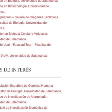
do en Biología. Universidad de Salamanca
do en Biotecnología. Universidad de
nca
ginarium – Galería de Imágenes. Biblioteca
cultad de Biología. Universidad de
nca
er en Biología Celular y Molecular.
idad de Salamanca
io Usal – Facultad Tour – Facultad de
a
DIUM. Universidad de Salamanca
S DE INTERÉS
ciación Española de Genética Humana
ultad de Biología. Universidad de Salamanca
po de Investigación de Alergología.
idad de Salamanca
ituto de Investigación Biomédica de