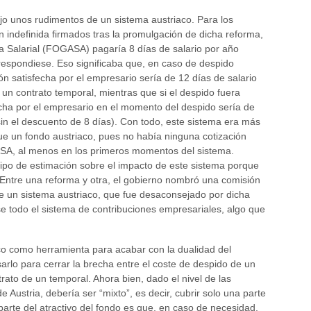
jo unos rudimentos de un sistema austriaco. Para los
n indefinida firmados tras la promulgación de dicha reforma,
a Salarial (FOGASA) pagaría 8 días de salario por año
respondiese. Eso significaba que, en caso de despido
n satisfecha por el empresario sería de 12 días de salario
un contrato temporal, mientras que si el despido fuera
cha por el empresario en el momento del despido sería de
in el descuento de 8 días). Con todo, este sistema era más
ue un fondo austriaco, pues no había ninguna cotización
SA, al menos en los primeros momentos del sistema.
tipo de estimación sobre el impacto de este sistema porque
 Entre una reforma y otra, el gobierno nombró una comisión
 de un sistema austriaco, que fue desaconsejado por dicha
se todo el sistema de contribuciones empresariales, algo que
co como herramienta para acabar con la dualidad del
rlo para cerrar la brecha entre el coste de despido de un
ntrato de un temporal. Ahora bien, dado el nivel de las
Austria, debería ser “mixto”, es decir, cubrir solo una parte
arte del atractivo del fondo es que, en caso de necesidad,