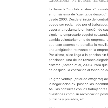
LABOUR MARKET INSTITUTIONS
,
TEMPORALI
La llamada “mochila austriaca” consis
en un sistema de “cuenta de despido”,
desde 2003. Desde el inicio del contra
puede ser reclamado por el trabajador.
esperar a reclamarlo en función de su
siguiente empresario seguirá cotizand
cambia voluntariamente de empresa, e
que este sistema no penaliza la movil
una antigüedad relevante en la empresa
Por último, si se llega a la pensión si
pensiones, una de las razones alegad
sistema (Koman et al, 2005). Para que
de despido, la cotización al fondo ha d
La gran ventaja (difícil de exagerar) d
la negociación ex–post de las indemniz
Así, las consultas con los trabajador
cuestiones como su recolocación poster
públicos y privados, etc.