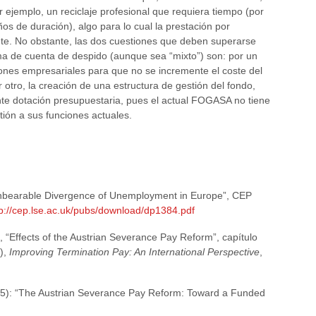
r ejemplo, un reciclaje profesional que requiera tiempo (por
os de duración), algo para lo cual la prestación por
te. No obstante, las dos cuestiones que deben superarse
a de cuenta de despido (aunque sea “mixto”) son: por un
iones empresariales para que no se incremente el coste del
r otro, la creación de una estructura de gestión del fondo,
nte dotación presupuestaria, pues el actual FOGASA no tiene
tión a sus funciones actuales.
 Unbearable Divergence of Unemployment in Europe”, CEP
tp://cep.lse.ac.uk/pubs/download/dp1384.pdf
, “Effects of the Austrian Severance Pay Reform”, capítulo
),
Improving Termination Pay: An International Perspective
,
05): “The Austrian Severance Pay Reform: Toward a Funded