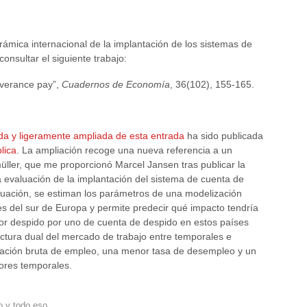
ámica internacional de la implantación de los sistemas de
nsultar el siguiente trabajo:
everance pay”,
Cuadernos de Economía
, 36(102), 155-165.
da y ligeramente ampliada de esta entrada
ha sido publicada
lica
. La ampliación recoge una nueva referencia a un
ller, que me proporcionó Marcel Jansen tras publicar la
 evaluación de la implantación del sistema de cuenta de
aluación, se estiman los parámetros de una modelización
es del sur de Europa y permite predecir qué impacto tendría
 por despido por uno de cuenta de despido en estos países
uctura dual del mercado de trabajo entre temporales e
reación bruta de empleo, una menor tasa de desempleo y un
ores temporales.
o y todo eso