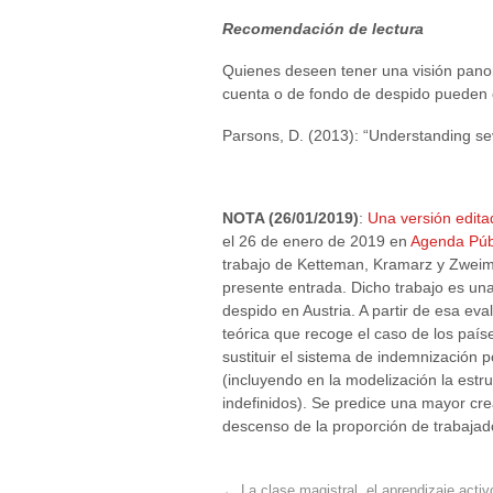
Recomendación de lectura
Quienes deseen tener una visión panor
cuenta o de fondo de despido pueden co
Parsons, D. (2013): “Understanding s
NOTA (26/01/2019)
:
Una versión edita
el 26 de enero de 2019 en
Agenda Púb
trabajo de Ketteman, Kramarz y Zweimü
presente entrada. Dicho trabajo es una
despido en Austria. A partir de esa ev
teórica que recoge el caso de los país
sustituir el sistema de indemnización
(incluyendo en la modelización la estr
indefinidos). Se predice una mayor c
descenso de la proporción de trabajad
←
La clase magistral, el aprendizaje activ