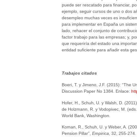
puede ser rescatado para financiar, po
ejemplo, seguir cursos de uno o dos añ
desempleo muchas veces es insuficien
para implementar en España un sistem
lado, rehacer el conjunto de contribuc
factor trabajo para las empresas; y, po
que requeriría del estado una importa
entidad suficiente para añadir esta ges
Trabajos citados
Boeri, T. y Jimeno, J.F. (2015): “The
Discussion Paper No 1384. Enlace:
ht
Hofer, H., Schuh, U. y Walsh, D. (2011)
de Holzmann, R. y Vodopivec, M. (eds.
World Bank, Washington.
Koman, R., Schuh, U. y Weber, A. (20
Pension Pillar”,
Empirica
, 32, 255-274.