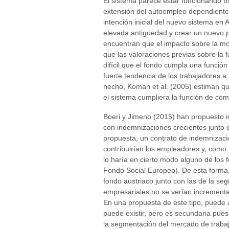
El sistema parece estar funcionando b
extensión del autoempleo dependiente 
intención inicial del nuevo sistema en A
elevada antigüedad y crear un nuevo pi
encuentran que el impacto sobre la mov
que las valoraciones previas sobre la 
difícil que el fondo cumpla una funci
fuerte tendencia de los trabajadores 
hecho, Koman et al. (2005) estiman qu
el sistema cumpliera la función de co
Boeri y Jimeno (2015) han propuesto i
con indemnizaciones crecientes junto 
propuesta, un contrato de indemnizaci
contribuirían los empleadores y, como
lo haría en cierto modo alguno de los
Fondo Social Europeo). De esta forma, 
fondo austriaco junto con las de la seg
empresariales no se verían incrementad
En una propuesta de este tipo, puede 
puede existir, pero es secundaria pue
la segmentación del mercado de trabaj