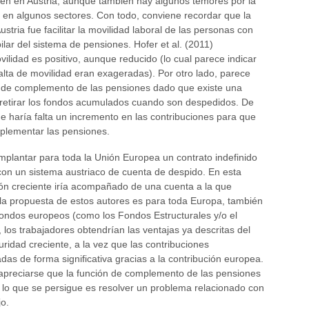
ien en Austria, aunque también hay algunos temores por la
en algunos sectores. Con todo, conviene recordar que la
ustria fue facilitar la movilidad laboral de las personas con
lar del sistema de pensiones. Hofer et al. (2011)
ilidad es positivo, aunque reducido (lo cual parece indicar
falta de movilidad eran exageradas). Por otro lado, parece
ón de complemento de las pensiones dado que existe una
a retirar los fondos acumulados cuando son despedidos. De
e haría falta un incremento en las contribuciones para que
mplementar las pensiones.
mplantar para toda la Unión Europea un contrato indefinido
con un sistema austriaco de cuenta de despido. En esta
ón creciente iría acompañado de una cuenta a la que
 la propuesta de estos autores es para toda Europa, también
 fondos europeos (como los Fondos Estructurales y/o el
los trabajadores obtendrían las ventajas ya descritas del
uridad creciente, a la vez que las contribuciones
as de forma significativa gracias a la contribución europea.
apreciarse que la función de complemento de las pensiones
s lo que se persigue es resolver un problema relacionado con
o.