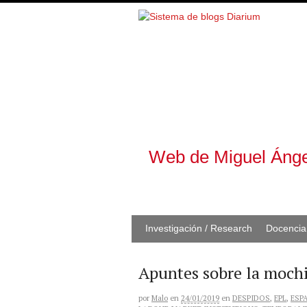
Web de Miguel Ánge
Investigación / Research
Docencia
Apuntes sobre la mochi
por
Malo
en
24/01/2019
en
DESPIDOS
,
EPL
,
ESP