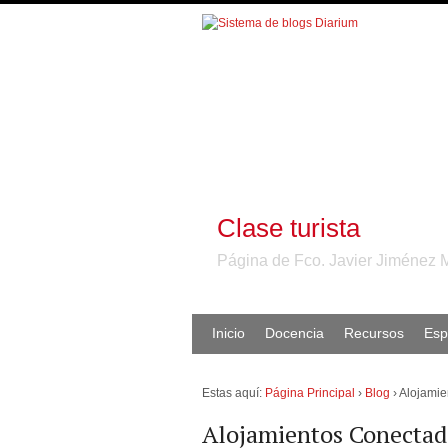
Clase turista
Página de Fco. Javier Jiménez 
Inicio
Docencia
Recursos
Esp
Estas aquí:
Página Principal
›
Blog
›
Alojamie
Alojamientos Conectad