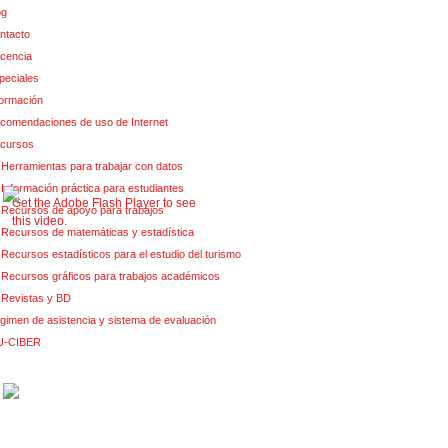
og
ntacto
cencia
peciales
formación
comendaciones de uso de Internet
cursos
Herramientas para trabajar con datos
Información práctica para estudiantes
Get the Adobe Flash Player to see
Recursos de apoyo para trabajos
this video.
Recursos de matemáticas y estadística
Recursos estadísticos para el estudio del turismo
Recursos gráficos para trabajos académicos
Revistas y BD
gimen de asistencia y sistema de evaluación
U-CIBER