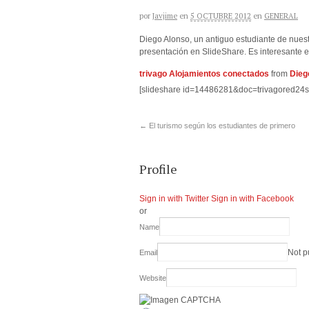
por
Javjime
en
5 OCTUBRE 2012
en
GENERAL
Diego Alonso, un antiguo estudiante de nues
presentación en SlideShare. Es interesante
trivago Alojamientos conectados
from
Dieg
[slideshare id=14486281&doc=trivagored2
←
El turismo según los estudiantes de primero
Profile
Sign in with Twitter
Sign in with Facebook
or
Name
Not p
Email
Website