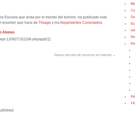
Bl
Co
tra Escuela que anda por el mundo del turismo, ha publicado esta
Do
 el resumen que hace de
Trivago
y los
Alojamientos Conectados
.
Es
In
o Alonso
Re
4sept-120927101106-phpapp01]
Re
Nueva sección de recursos en Internet
→
Ré
FI
ublished