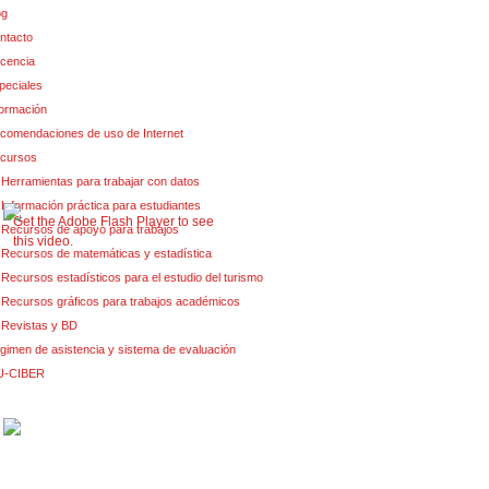
og
ntacto
cencia
peciales
formación
comendaciones de uso de Internet
cursos
Herramientas para trabajar con datos
Información práctica para estudiantes
Get the Adobe Flash Player to see
Recursos de apoyo para trabajos
this video.
Recursos de matemáticas y estadística
Recursos estadísticos para el estudio del turismo
Recursos gráficos para trabajos académicos
Revistas y BD
gimen de asistencia y sistema de evaluación
U-CIBER