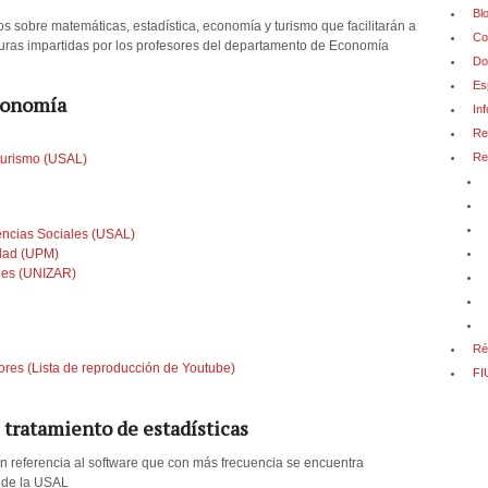
Bl
s sobre matemáticas, estadística, economía y turismo que facilitarán a
Co
turas impartidas por los profesores del departamento de Economía
Do
Es
Economía
In
Re
Re
turismo (USAL)
encias Sociales (USAL)
idad (UPM)
les (UNIZAR)
Ré
res (Lista de reproducción de Youtube)
FI
 tratamiento de estadísticas
n referencia al software que con más frecuencia se encuentra
s de la USAL